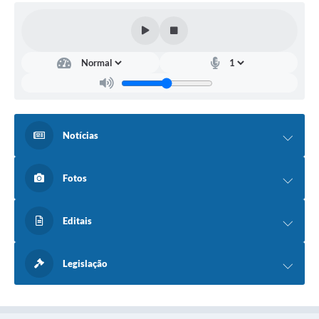
Fala Cidadão
Nota Fiscal Eletrônica - NFSE
A Prefeitura
SIC
Galeria de Fotos
Notícias
Contratos
Fotos
Ouvidoria
Audiências Públicas
Editais
Arquivos para Download
Legislação
Carta de Serviços
Turismo