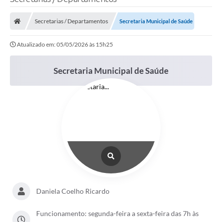
Processo seletivo
Secretarias / Departamentos
Secretaria Municipal de Saúde
Lei Aldir Blanc 2026
Atualizado em: 05/05/2026 às 15h25
COMPRA DIRETA
Araújos
Secretaria Municipal de Saúde
Prefeitura
Secretarias
Conselhos
Patrimônio Cultural
Legislação
E-SIC
Daniela Coelho Ricardo
Licenças Concedidas
Funcionamento: segunda-feira a sexta-feira das 7h às
DOC Licenciamento Ambiental