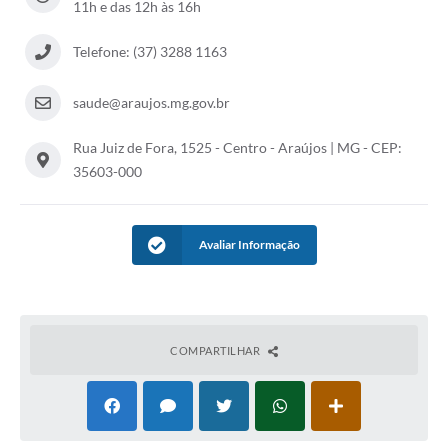
11h e das 12h às 16h
Notícias
Telefone: (37) 3288 1163
Concursos e Processos Seletivos
saude@araujos.mg.gov.br
Diário Oficial
Rua Juiz de Fora, 1525 - Centro - Araújos | MG - CEP:
Acesso a Informação (Transparência)
35603-000
Guia de Serviços
Lei Aldir Blanc
Avaliar Informação
Arquivos de Transparência
Lei de Acesso a Informação
Editais
COMPARTILHAR
Modelos
Órgãos Municipais