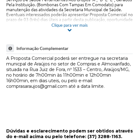
Pela Instituição. (Bombonas Com Tampas Em Comodato) para
Fala Cidadão
manutenção das atividades da Secretaria Municipal de Saúde.
Eventuais interessados poderão apresentar Proposta Comercial no
Nota Fiscal Eletrônica - NFSE
prazo de 03 (três) dias úteis a partir desta publicação, oportunidade
em que a Administração escolherá a proposta mais vantajosa.
Clique para ver mais
A Prefeitura
SIC
Informação Complementar
Limite para Apresentação da Proposta Comercial: 26 de maio
Galeria de Fotos
A Proposta Comercial poderá ser entregue na secretaria
de 2026, até às 23h59min!
municpal de Araújos no setor de Compras e Almoxarifado,
Contratos
situada na Rua Juiz de Fora, nº 1533 – Centro, Araújos/MG,
no horário de 7h00min às 11h00min e 12h00min
Ouvidoria
16h00min, em dias uteis, ou pelo e-mail:
comprasaraujos@gmail.com
até a data limite.
Audiências Públicas
Arquivos para Download
Carta de Serviços
Turismo
Dúvidas e esclarecimento podem ser obtidos através
do e-mail acima ou pelo telefone: (37) 3288-1163.