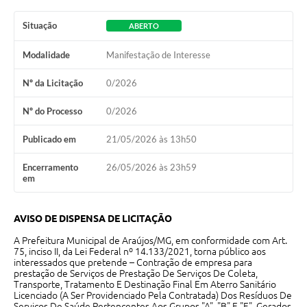
Situação
Notícias
ABERTO
Concursos e Processos Seletivos
Modalidade
Manifestação de Interesse
Diário Oficial
Nº da Licitação
0/2026
Acesso a Informação (Transparência)
Nº do Processo
0/2026
Guia de Serviços
Publicado em
21/05/2026 às 13h50
Lei Aldir Blanc
Encerramento
26/05/2026 às 23h59
em
Arquivos de Transparência
Lei de Acesso a Informação
AVISO DE DISPENSA DE LICITAÇÃO
Editais
A Prefeitura Municipal de Araújos/MG, em conformidade com Art.
75, inciso II, da Lei Federal nº 14.133/2021, torna público aos
interessados que pretende – Contração de empresa para
Modelos
prestação de Serviços de Prestação De Serviços De Coleta,
Transporte, Tratamento E Destinação Final Em Aterro Sanitário
Órgãos Municipais
Licenciado (A Ser Providenciado Pela Contratada) Dos Resíduos De
Serviços De Saúde Pertencentes Aos Grupos "A", "B" E "E", Gerados