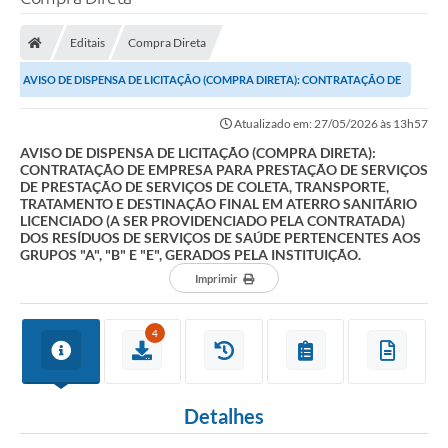
Processo seletivo
Editais
Compra Direta
Lei Aldir Blanc 2026
AVISO DE DISPENSA DE LICITAÇÃO (COMPRA DIRETA): CONTRATAÇÃO DE
COMPRA DIRETA
EMPRESA PARA PRESTAÇÃO DE SERVIÇOS DE...
Atualizado em: 27/05/2026 às 13h57
Araújos
AVISO DE DISPENSA DE LICITAÇÃO (COMPRA DIRETA):
CONTRATAÇÃO DE EMPRESA PARA PRESTAÇÃO DE SERVIÇOS
Prefeitura
DE PRESTAÇÃO DE SERVIÇOS DE COLETA, TRANSPORTE,
TRATAMENTO E DESTINAÇÃO FINAL EM ATERRO SANITÁRIO
Secretarias
LICENCIADO (A SER PROVIDENCIADO PELA CONTRATADA)
DOS RESÍDUOS DE SERVIÇOS DE SAÚDE PERTENCENTES AOS
Conselhos
GRUPOS "A", "B" E "E", GERADOS PELA INSTITUIÇÃO.
Imprimir
Patrimônio Cultural
Legislação
4
E-SIC
Licenças Concedidas
Detalhes
DOC Licenciamento Ambiental