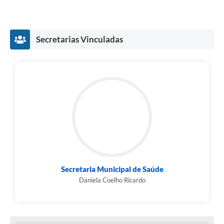
Obras
Galeria de Vídeos
Secretarias Vinculadas
Projetos
Contas Públicas
Links
Serviços Online
Telefones Úteis
Transparência
Emprega
Secretaria Municipal de Saúde
Enquete
Daniela Coelho Ricardo
Jornal
Agenda