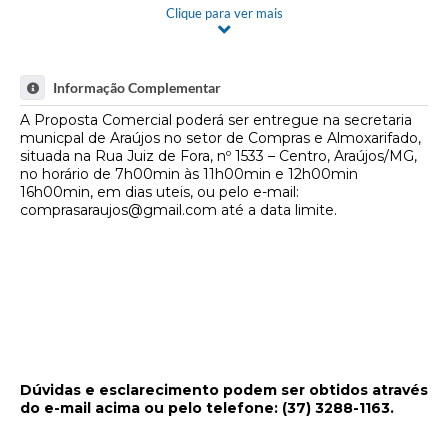
Clique para ver mais
Fala Cidadão
Limite para Apresentação da Proposta Comercial: 08 de maio
de 2026, até às 23h59min!
Nota Fiscal Eletrônica - NFSE
Informação Complementar
A Prefeitura
A Proposta Comercial poderá ser entregue na secretaria
municpal de Araújos no setor de Compras e Almoxarifado,
SIC
situada na Rua Juiz de Fora, nº 1533 – Centro, Araújos/MG,
no horário de 7h00min às 11h00min e 12h00min
Galeria de Fotos
16h00min, em dias uteis, ou pelo e-mail:
comprasaraujos@gmail.com até a data limite.
Contratos
Ouvidoria
Audiências Públicas
Arquivos para Download
Carta de Serviços
Dúvidas e esclarecimento podem ser obtidos através
do e-mail acima ou pelo telefone: (37) 3288-1163.
Turismo