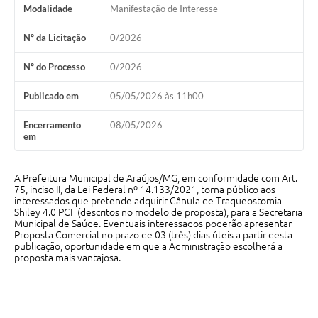
Modalidade
Manifestação de Interesse
Notícias
Nº da Licitação
0/2026
Concursos e Processos Seletivos
Nº do Processo
0/2026
Diário Oficial
Publicado em
05/05/2026 às 11h00
Acesso a Informação (Transparência)
Encerramento
08/05/2026
em
Guia de Serviços
Lei Aldir Blanc
A Prefeitura Municipal de Araújos/MG, em conformidade com Art.
75, inciso II, da Lei Federal nº 14.133/2021, torna público aos
Arquivos de Transparência
interessados que pretende adquirir Cânula de Traqueostomia
Shiley 4.0 PCF (descritos no modelo de proposta), para a Secretaria
Lei de Acesso a Informação
Municipal de Saúde. Eventuais interessados poderão apresentar
Proposta Comercial no prazo de 03 (três) dias úteis a partir desta
publicação, oportunidade em que a Administração escolherá a
Editais
proposta mais vantajosa.
Modelos
Órgãos Municipais