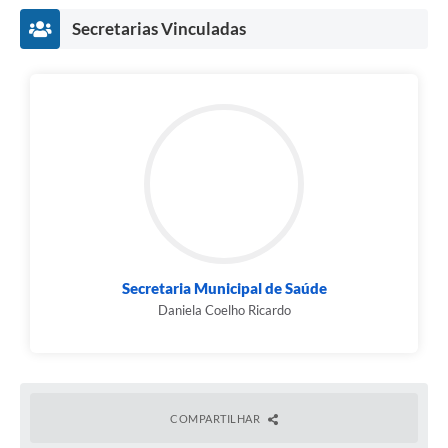
Obras
Secretarias Vinculadas
Galeria de Vídeos
Projetos
Contas Públicas
Links
Serviços Online
Telefones Úteis
Transparência
Secretaria Municipal de Saúde
Daniela Coelho Ricardo
Emprega
Enquete
Jornal
COMPARTILHAR
Agenda