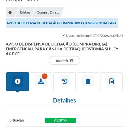
Processo seletivo
Editais
Compra Direta
Lei Aldir Blanc 2026
AVISO DE DISPENSA DE LICITAÇÃO (COMPRA DIRETA) EMERGENCIAL PARA
COMPRA DIRETA
CÂNULA DE TRAQUEOSTOMIA SHILEY 4.0 PCF
Atualizado em: 07/05/2026 às 09h24
Araújos
AVISO DE DISPENSA DE LICITAÇÃO (COMPRA DIRETA)
EMERGENCIAL PARA CÂNULA DE TRAQUEOSTOMIA SHILEY
Prefeitura
4.0 PCF
Secretarias
Imprimir
Conselhos
4
Patrimônio Cultural
Legislação
Detalhes
E-SIC
Licenças Concedidas
Situação
ABERTO
DOC Licenciamento Ambiental