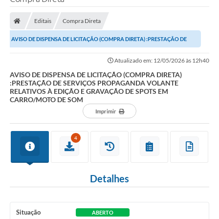
Processo seletivo
Editais
Compra Direta
Lei Aldir Blanc 2026
AVISO DE DISPENSA DE LICITAÇÃO (COMPRA DIRETA) :PRESTAÇÃO DE
COMPRA DIRETA
SERVIÇOS PROPAGANDA VOLANTE RELATIVOS À EDIÇÃO E...
Atualizado em: 12/05/2026 às 12h40
Araújos
AVISO DE DISPENSA DE LICITAÇÃO (COMPRA DIRETA)
:PRESTAÇÃO DE SERVIÇOS PROPAGANDA VOLANTE
Prefeitura
RELATIVOS À EDIÇÃO E GRAVAÇÃO DE SPOTS EM
CARRO/MOTO DE SOM
Secretarias
Imprimir
Conselhos
4
Patrimônio Cultural
Legislação
Detalhes
E-SIC
Licenças Concedidas
Situação
ABERTO
DOC Licenciamento Ambiental