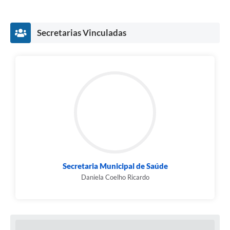
Obras
Galeria de Vídeos
Secretarias Vinculadas
Projetos
Contas Públicas
Links
Serviços Online
Telefones Úteis
Transparência
Emprega
Secretaria Municipal de Saúde
Daniela Coelho Ricardo
Enquete
Jornal
Agenda