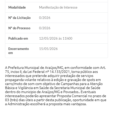
Modalidade
Manifestação de Interesse
Notícias
Nº da Licitação
0/2026
Concursos e Processos Seletivos
Nº do Processo
0/2026
Diário Oficial
Publicado em
12/05/2026 às 11h00
Acesso a Informação (Transparência)
Encerramento
15/05/2026
Guia de Serviços
em
Lei Aldir Blanc
A Prefeitura Municipal de Araújos/MG, em conformidade com Art.
Arquivos de Transparência
75, inciso II, da Lei Federal nº 14.133/2021, torna público aos
interessados que pretende adquirir prestação de serviços
Lei de Acesso a Informação
propaganda volante relativos à edição e gravação de spots em
carro/moto de som com objetivo de Campanhas para a Atenção
Básica e Vigilância em Saúde da Secretaria Municipal de Saúde
Editais
dentro do municipio de Araújos/MG e Povoados.. Eventuais
interessados poderão apresentar Proposta Comercial no prazo de
Modelos
03 (três) dias úteis a partir desta publicação, oportunidade em que
a Administração escolherá a proposta mais vantajosa.
Órgãos Municipais