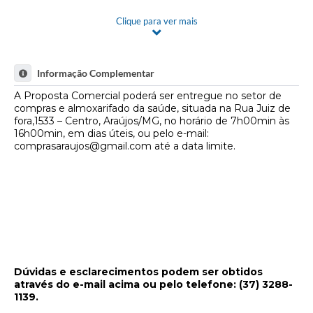
Fala Cidadão
Clique para ver mais
Nota Fiscal Eletrônica - NFSE
A Prefeitura
Informação Complementar
Limite para Apresentação da Proposta Comercial: 15 de maio
de 2026, até às 23h59min!
A Proposta Comercial poderá ser entregue no setor de
SIC
compras e almoxarifado da saúde, situada na Rua Juiz de
fora,1533 – Centro, Araújos/MG, no horário de 7h00min às
Galeria de Fotos
16h00min, em dias úteis, ou pelo e-mail:
comprasaraujos@gmail.com
até a data limite.
Contratos
Ouvidoria
Audiências Públicas
Arquivos para Download
Carta de Serviços
Dúvidas e esclarecimentos podem ser obtidos
através do e-mail acima ou pelo telefone: (37) 3288-
Turismo
1139.