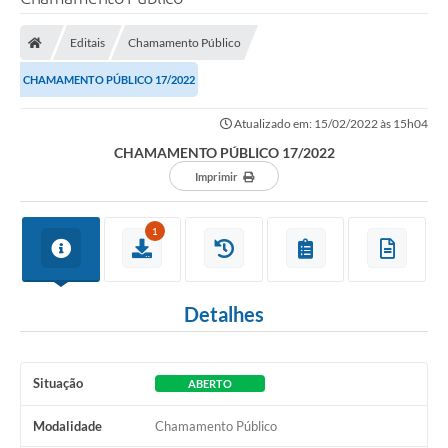
Processo seletivo
Editais
Chamamento Público
Lei Aldir Blanc 2026
CHAMAMENTO PÚBLICO 17/2022
COMPRA DIRETA
Atualizado em: 15/02/2022 às 15h04
Araújos
CHAMAMENTO PÚBLICO 17/2022
Prefeitura
Imprimir
Secretarias
1
Conselhos
Patrimônio Cultural
Detalhes
Legislação
E-SIC
Situação
ABERTO
Licenças Concedidas
Modalidade
Chamamento Público
DOC Licenciamento Ambiental