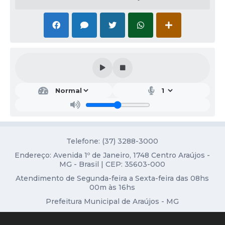
Obras
Galeria de Vídeos
Projetos
Contas Públicas
Links
Serviços Online
Telefones Úteis
Transparência
Telefone: (37) 3288-3000
Endereço: Avenida 1º de Janeiro, 1748 Centro Araújos -
Emprega
MG - Brasil | CEP: 35603-000
Enquete
Atendimento de Segunda-feira a Sexta-feira das 08hs
00m às 16hs
Jornal
Prefeitura Municipal de Araújos - MG
Agenda