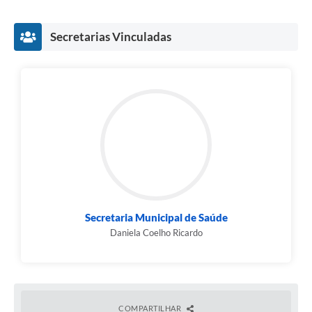
Fala Cidadão
Secretarias Vinculadas
Nota Fiscal Eletrônica - NFSE
A Prefeitura
SIC
Galeria de Fotos
Contratos
Ouvidoria
Audiências Públicas
Secretaria Municipal de Saúde
Arquivos para Download
Daniela Coelho Ricardo
Carta de Serviços
Turismo
COMPARTILHAR