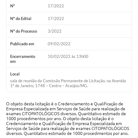
Nº
17/2022
Notícias
Nº do Edital
17/2022
Concursos e Processos Seletivos
Nº do Processo
3/2022
Diário Oficial
Publicado em
09/02/2022
Acesso a Informação (Transparência)
Encerramento
10/02/2022 às 13h00
Guia de Serviços
em
Lei Aldir Blanc
Local
sala de reunião da Comissão Permanente de Licitação, na Avenida
Arquivos de Transparência
1º de Janeiro, 1748 – Centro – Araújos/MG.
Lei de Acesso a Informação
O objeto desta licitação é o Credenciamento e Qualificação de
Editais
Empresa Especializada em Serviços de Saúde para realização de
exames CITOPATOLÓGICOS diversos. Quantitativo estimado de
1000 procedimentos por ano. O objeto desta licitação é o
Modelos
Credenciamento e Qualificação de Empresa Especializada em
Serviços de Saúde para realização de exames CITOPATOLÓGICOS
Órgãos Municipais
diversos. Quantitativo estimado de 1000 procedimentos por ano.