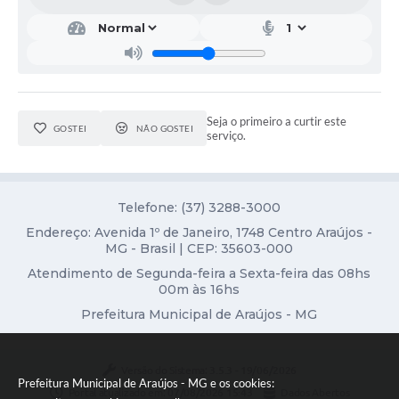
Notícias
Concursos e Processos Seletivos
Diário Oficial
Seja o primeiro a curtir este
GOSTEI
NÃO GOSTEI
serviço.
Acesso a Informação (Transparência)
Guia de Serviços
Telefone: (37) 3288-3000
Lei Aldir Blanc
Endereço: Avenida 1º de Janeiro, 1748 Centro Araújos -
Arquivos de Transparência
MG - Brasil | CEP: 35603-000
Atendimento de Segunda-feira a Sexta-feira das 08hs
Lei de Acesso a Informação
00m às 16hs
Editais
Prefeitura Municipal de Araújos - MG
Modelos
Versão do Sistema:
3.5.3 - 19/06/2026
Prefeitura Municipal de Araújos - MG e os cookies:
Órgãos Municipais
Portal atualizado em:
07/08/2026 15:43
Dados Abertos