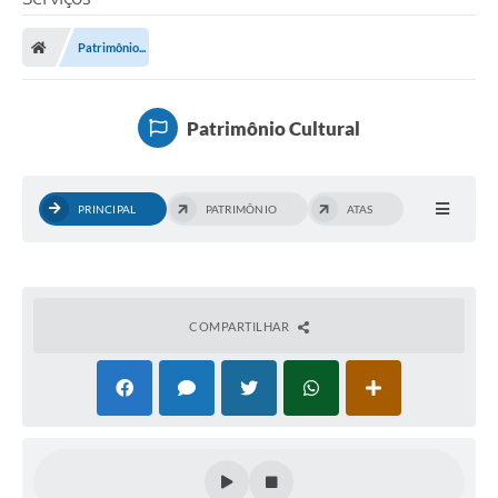
Processo seletivo
Patrimônio...
Lei Aldir Blanc 2026
COMPRA DIRETA
Patrimônio Cultural
Araújos
Prefeitura
PRINCIPAL
PATRIMÔNIO
ATAS
Secretarias
Conselhos
Patrimônio Cultural
COMPARTILHAR
Legislação
E-SIC
Licenças Concedidas
DOC Licenciamento Ambiental