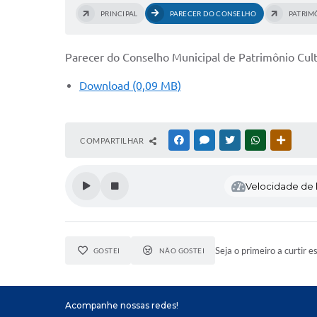
PRINCIPAL
PARECER DO CONSELHO
PATRIM
Parecer do Conselho Municipal de Patrimônio Cult
Download (0,09 MB)
COMPARTILHAR
FACEBOOK
MESSENGER
TWITTER
WHATSAPP
OUTRAS
Velocidade de l
Seja o primeiro a curtir e
GOSTEI
NÃO GOSTEI
Acompanhe nossas redes!