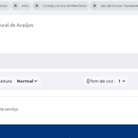
ÔNIO
ATAS
CONSELHO DO PATRIMÔNIO
DECRETOS DE TOMBA
ural de Araújos
 MÍDIAS
eitura:
Tom de voz:
ste serviço.