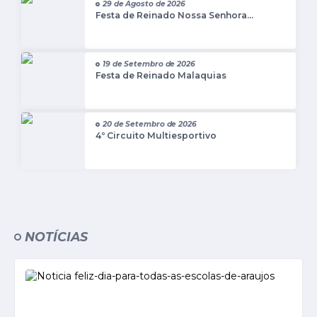
29 de Agosto de 2026
Festa de Reinado Nossa Senhora...
Notícias
Concursos e Processos Seletivos
19 de Setembro de 2026
Festa de Reinado Malaquias
Diário Oficial
Acesso a Informação (Transparência)
20 de Setembro de 2026
4º Circuito Multiesportivo
Guia de Serviços
Lei Aldir Blanc
Arquivos de Transparência
Lei de Acesso a Informação
NOTÍCIAS
Editais
Modelos
Órgãos Municipais