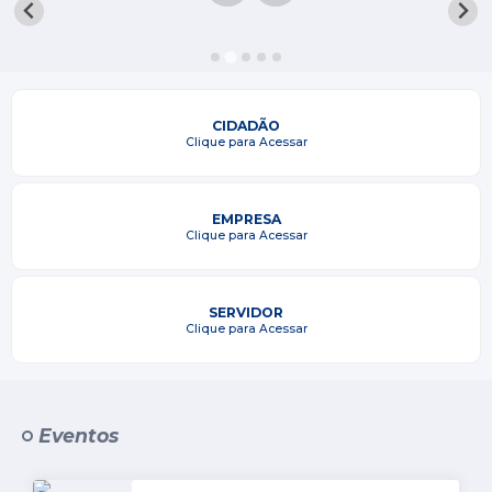
Processo seletivo
Lei Aldir Blanc 2026
COMPRA DIRETA
CIDADÃO
Araújos
Clique para Acessar
Prefeitura
EMPRESA
Secretarias
Clique para Acessar
Conselhos
SERVIDOR
Patrimônio Cultural
Clique para Acessar
Legislação
E-SIC
Eventos
Licenças Concedidas
DOC Licenciamento Ambiental