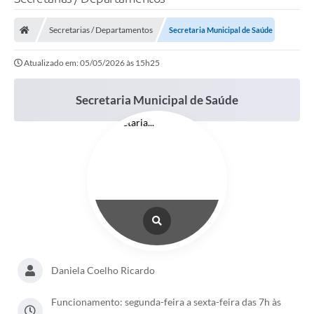
Processo seletivo
Secretarias / Departamentos
Secretaria Municipal de Saúde
Lei Aldir Blanc 2026
Atualizado em: 05/05/2026 às 15h25
COMPRA DIRETA
Araújos
Secretaria Municipal de Saúde
Prefeitura
Secretarias
Conselhos
Patrimônio Cultural
Legislação
E-SIC
Daniela Coelho Ricardo
Licenças Concedidas
Funcionamento: segunda-feira a sexta-feira das 7h às
DOC Licenciamento Ambiental