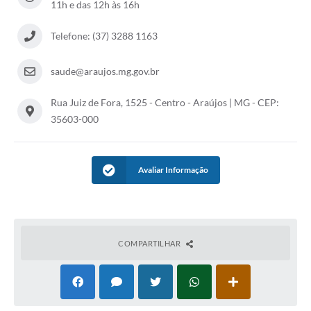
11h e das 12h às 16h
Notícias
Telefone: (37) 3288 1163
Concursos e Processos Seletivos
saude@araujos.mg.gov.br
Diário Oficial
Rua Juiz de Fora, 1525 - Centro - Araújos | MG - CEP:
Acesso a Informação (Transparência)
35603-000
Guia de Serviços
Lei Aldir Blanc
Avaliar Informação
Arquivos de Transparência
Lei de Acesso a Informação
Editais
COMPARTILHAR
Modelos
Órgãos Municipais