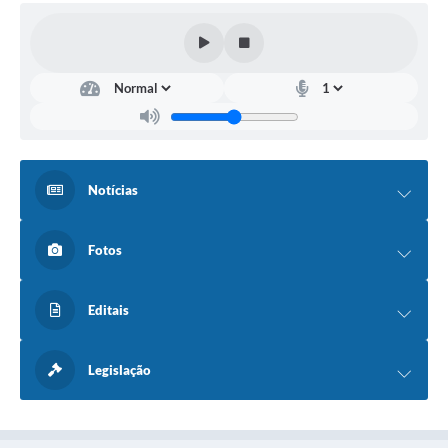
Fala Cidadão
Nota Fiscal Eletrônica - NFSE
A Prefeitura
SIC
Galeria de Fotos
Notícias
Contratos
Fotos
Ouvidoria
Audiências Públicas
Editais
Arquivos para Download
Legislação
Carta de Serviços
Turismo