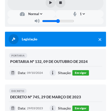
Notícias
Concursos e Processos Seletivos
Diário Oficial
Acesso a Informação (Transparência)
Legislação
Guia de Serviços
PORTARIA
Lei Aldir Blanc
PORTARIA Nº 132, 09 DE OUTUBRO DE 2024
Arquivos de Transparência
Data:
09/10/2024
Situação:
Em vigor
Lei de Acesso a Informação
Editais
DECRETO
DECRETO Nº 745, 29 DE MARÇO DE 2023
Modelos
Órgãos Municipais
Data:
29/03/2023
Situação:
Em vigor