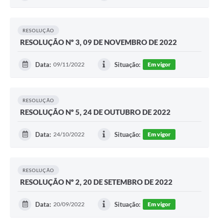
Fala Cidadão
Nota Fiscal Eletrônica - NFSE
RESOLUÇÃO
RESOLUÇÃO Nº 3, 09 DE NOVEMBRO DE 2022
A Prefeitura
Data:
09/11/2022
Situação:
Em vigor
SIC
Galeria de Fotos
RESOLUÇÃO
Contratos
RESOLUÇÃO Nº 5, 24 DE OUTUBRO DE 2022
Ouvidoria
Data:
24/10/2022
Situação:
Em vigor
Audiências Públicas
Arquivos para Download
RESOLUÇÃO
RESOLUÇÃO Nº 2, 20 DE SETEMBRO DE 2022
Carta de Serviços
Turismo
Data:
20/09/2022
Situação:
Em vigor