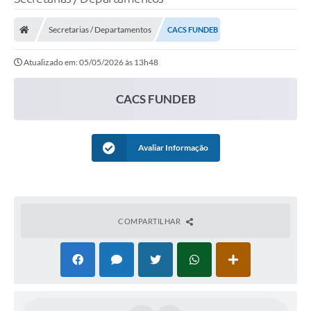
Processo seletivo
Secretarias / Departamentos
CACS FUNDEB
Lei Aldir Blanc 2026
Atualizado em: 05/05/2026 às 13h48
COMPRA DIRETA
Araújos
CACS FUNDEB
Prefeitura
Secretarias
Avaliar Informação
Conselhos
Patrimônio Cultural
COMPARTILHAR
Legislação
E-SIC
Licenças Concedidas
DOC Licenciamento Ambiental