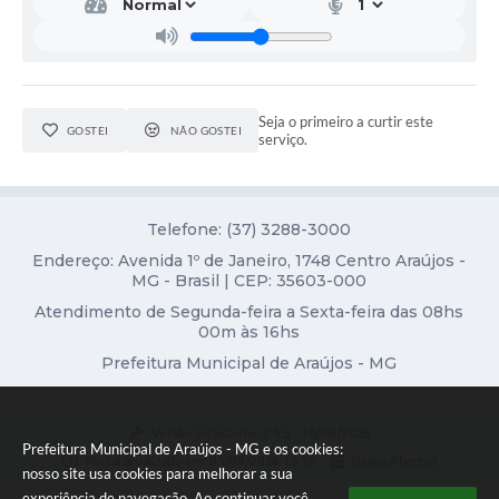
Fala Cidadão
Nota Fiscal Eletrônica - NFSE
A Prefeitura
Seja o primeiro a curtir este
GOSTEI
NÃO GOSTEI
serviço.
SIC
Galeria de Fotos
Telefone: (37) 3288-3000
Contratos
Endereço: Avenida 1º de Janeiro, 1748 Centro Araújos -
MG - Brasil | CEP: 35603-000
Ouvidoria
Atendimento de Segunda-feira a Sexta-feira das 08hs
Audiências Públicas
00m às 16hs
Prefeitura Municipal de Araújos - MG
Arquivos para Download
Carta de Serviços
Versão do Sistema:
3.5.3 - 19/06/2026
Prefeitura Municipal de Araújos - MG e os cookies:
Turismo
Portal atualizado em:
05/08/2026 16:16
Dados Abertos
nosso site usa cookies para melhorar a sua
experiência de navegação. Ao continuar você