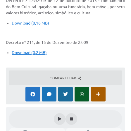
Decreto n.º 179/2015 de 22 de outubro de 2015 - Tombamento
do Bem Cultural Igaçaba ou urna funerária, bem móvel, por seus
Notícias
valores histórico, artístico, simbólico e cultural.
Concursos e Processos Seletivos
Download (0,16 MB)
Diário Oficial
Decreto nº 211, de 15 de Dezembro de 2.009
Acesso a Informação (Transparência)
Download (0,2 MB)
Guia de Serviços
Lei Aldir Blanc
COMPARTILHAR
Arquivos de Transparência
Lei de Acesso a Informação
Editais
Modelos
Órgãos Municipais