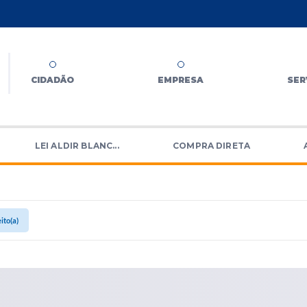
CIDADÃO
EMPRESA
SER
LEI ALDIR BLANC...
COMPRA DIRETA
ito(a)