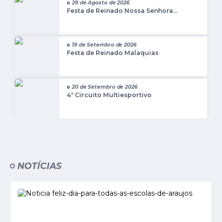
29 de Agosto de 2026
Festa de Reinado Nossa Senhora...
Notícias
Concursos e Processos Seletivos
19 de Setembro de 2026
Festa de Reinado Malaquias
Diário Oficial
Acesso a Informação (Transparência)
20 de Setembro de 2026
4º Circuito Multiesportivo
Guia de Serviços
Lei Aldir Blanc
Arquivos de Transparência
Lei de Acesso a Informação
NOTÍCIAS
Editais
Modelos
Órgãos Municipais