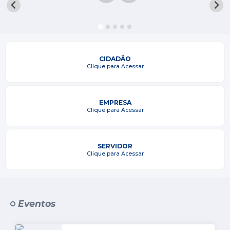
Processo seletivo
Lei Aldir Blanc 2026
COMPRA DIRETA
CIDADÃO
Araújos
Clique para Acessar
Prefeitura
EMPRESA
Secretarias
Clique para Acessar
Conselhos
SERVIDOR
Patrimônio Cultural
Clique para Acessar
Legislação
E-SIC
Eventos
Licenças Concedidas
DOC Licenciamento Ambiental