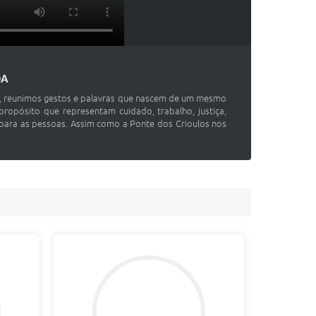
DA
hos, reunimos gestos e palavras que nascem de um mesmo
ropósito que representam cuidado, trabalho, justiça,
 para as pessoas. Assim como a Ponte dos Crioulos nos