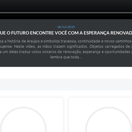
18/12/2025
UE O FUTURO ENCONTRE VOCÊ COM A ESPERANÇA RENOVA
a a história de Araújos e simboliza travessia, continuidade e novos camin
ujense. Neste vídeo, as mãos trazem significados. Objetos carregados de p
a um deles traduz votos sinceros de renovação, esperança e oportunidades
lembra que toda...