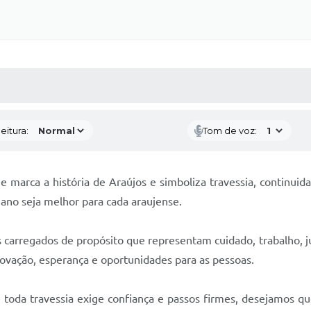
 MÍDIAS
RECEBA NOTÍCIAS
eitura:
Tom de voz:
 marca a história de Araújos e simboliza travessia, continui
no seja melhor para cada araujense.
s carregados de propósito que representam cuidado, trabalho, j
novação, esperança e oportunidades para as pessoas.
toda travessia exige confiança e passos firmes, desejamos qu