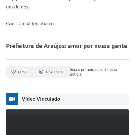
Fala Cidadão
um de nós.
Nota Fiscal Eletrônica - NFSE
Confira o vídeo abaixo.
A Prefeitura
SIC
Prefeitura de Araújos: amor por nossa gente
Galeria de Fotos
Contratos
Seja o primeiro a curtir esta
GOSTEI
NÃO GOSTEI
notícia.
Ouvidoria
Audiências Públicas
Vídeo Vinculado
Arquivos para Download
Carta de Serviços
Turismo