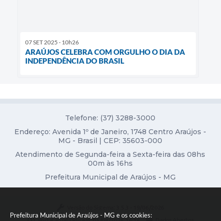
07 SET 2025 - 10h26
ARAÚJOS CELEBRA COM ORGULHO O DIA DA
INDEPENDÊNCIA DO BRASIL
Telefone: (37) 3288-3000
Endereço: Avenida 1º de Janeiro, 1748 Centro Araújos -
MG - Brasil | CEP: 35603-000
Atendimento de Segunda-feira a Sexta-feira das 08hs
00m às 16hs
Prefeitura Municipal de Araújos - MG
Versão do Sistema:
3.5.3 - 19/06/2026
Prefeitura Municipal de Araújos - MG e os cookies:
Portal atualizado em:
05/08/2026 16:16
Dados Abertos