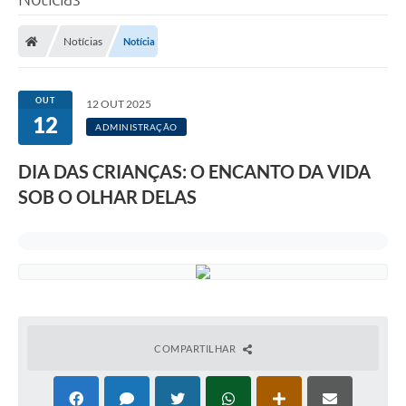
Processo seletivo
Notícias
Notícia
Lei Aldir Blanc 2026
COMPRA DIRETA
OUT
12 OUT 2025
Araújos
12
ADMINISTRAÇÃO
Prefeitura
DIA DAS CRIANÇAS: O ENCANTO DA VIDA
Secretarias
SOB O OLHAR DELAS
Conselhos
Patrimônio Cultural
Legislação
E-SIC
COMPARTILHAR
Licenças Concedidas
DOC Licenciamento Ambiental