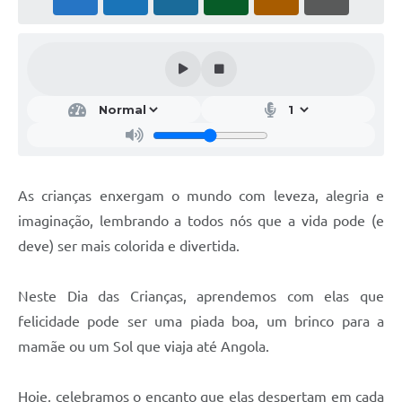
Notícias
Concursos e Processos Seletivos
Diário Oficial
Acesso a Informação (Transparência)
Guia de Serviços
As crianças enxergam o mundo com leveza, alegria e
Lei Aldir Blanc
imaginação, lembrando a todos nós que a vida pode (e
Arquivos de Transparência
deve) ser mais colorida e divertida.
Lei de Acesso a Informação
Neste Dia das Crianças, aprendemos com elas que
Editais
felicidade pode ser uma piada boa, um brinco para a
mamãe ou um Sol que viaja até Angola.
Modelos
Órgãos Municipais
Hoje, celebramos o encanto que elas despertam em cada