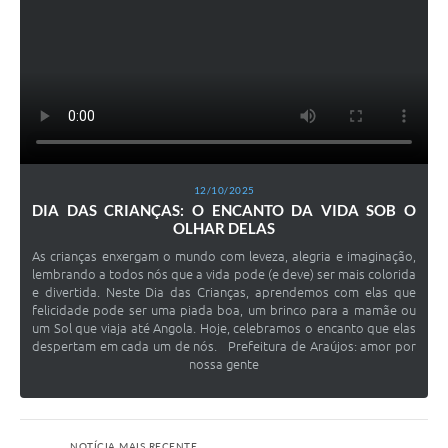
Obras
Galeria de Vídeos
Projetos
Contas Públicas
Links
12/10/2025
Serviços Online
DIA DAS CRIANÇAS: O ENCANTO DA VIDA SOB O
OLHAR DELAS
Telefones Úteis
As crianças enxergam o mundo com leveza, alegria e imaginação,
lembrando a todos nós que a vida pode (e deve) ser mais colorida
Transparência
e divertida. Neste Dia das Crianças, aprendemos com elas que
felicidade pode ser uma piada boa, um brinco para a mamãe ou
Emprega
um Sol que viaja até Angola. Hoje, celebramos o encanto que elas
despertam em cada um de nós. Prefeitura de Araújos: amor por
Enquete
nossa gente
Jornal
Agenda
NOTÍCIA MAIS RECENTE