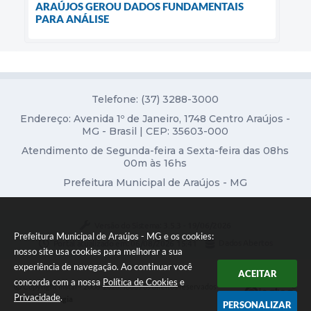
ARAÚJOS GEROU DADOS FUNDAMENTAIS
PARA ANÁLISE
Telefone: (37) 3288-3000
Endereço: Avenida 1º de Janeiro, 1748 Centro Araújos -
MG - Brasil | CEP: 35603-000
Atendimento de Segunda-feira a Sexta-feira das 08hs
00m às 16hs
Prefeitura Municipal de Araújos - MG
Versão do Sistema:
3.5.3 - 19/06/2026
Prefeitura Municipal de Araújos - MG e os cookies:
Portal atualizado em:
06/08/2026 15:41
Dados Abertos
nosso site usa cookies para melhorar a sua
experiência de navegação. Ao continuar você
ACEITAR
concorda com a nossa
Política de Cookies
e
Copyright Instar - 2006-2026. Todos os direitos reservados -
Privacidade
.
Instar Tecnologia
PERSONALIZAR