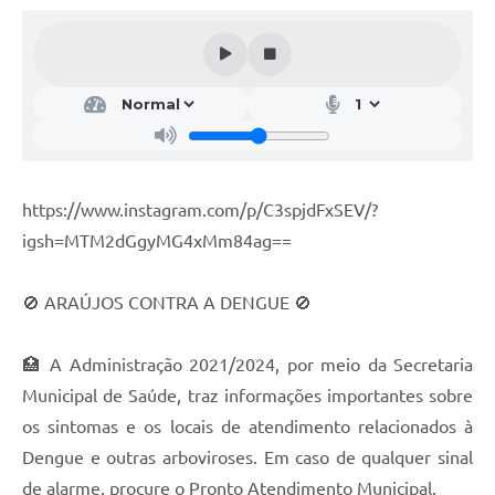
Notícias
Concursos e Processos Seletivos
Diário Oficial
Acesso a Informação (Transparência)
https://www.instagram.com/p/C3spjdFxSEV/?
Guia de Serviços
igsh=MTM2dGgyMG4xMm84ag==
Lei Aldir Blanc
Arquivos de Transparência
🚫 ARAÚJOS CONTRA A DENGUE 🚫
Lei de Acesso a Informação
🏥 A Administração 2021/2024, por meio da Secretaria
Editais
Municipal de Saúde, traz informações importantes sobre
os sintomas e os locais de atendimento relacionados à
Modelos
Dengue e outras arboviroses. Em caso de qualquer sinal
Órgãos Municipais
de alarme, procure o Pronto Atendimento Municipal.