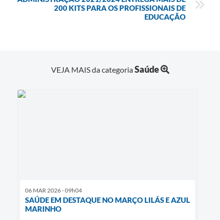
Obras
200 KITS PARA OS PROFISSIONAIS DE
EDUCAÇÃO
Galeria de Vídeos
Projetos
Contas Públicas
Saúde
VEJA MAIS da categoria
Links
Serviços Online
Telefones Úteis
Transparência
Emprega
Enquete
06 MAR 2026 - 09h04
Jornal
SAÚDE EM DESTAQUE NO MARÇO LILÁS E AZUL
MARINHO
Agenda