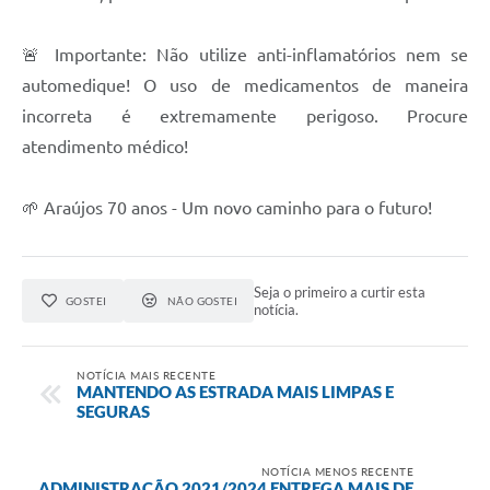
Fala Cidadão
🚨 Importante: Não utilize anti-inflamatórios nem se
Nota Fiscal Eletrônica - NFSE
automedique! O uso de medicamentos de maneira
A Prefeitura
incorreta é extremamente perigoso. Procure
atendimento médico!
SIC
Galeria de Fotos
🌱 Araújos 70 anos - Um novo caminho para o futuro!
Contratos
Ouvidoria
Seja o primeiro a curtir esta
GOSTEI
NÃO GOSTEI
notícia.
Audiências Públicas
Arquivos para Download
NOTÍCIA MAIS RECENTE
MANTENDO AS ESTRADA MAIS LIMPAS E
Carta de Serviços
SEGURAS
Turismo
NOTÍCIA MENOS RECENTE
ADMINISTRAÇÃO 2021/2024 ENTREGA MAIS DE