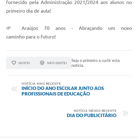
Obras
fornecido pela Administração 2021/2024 aos alunos no
primeiro dia de aula!
Galeria de Vídeos
Projetos
🌱 Araújos 70 anos - Abraçando um novo
caminho para o futuro!
Contas Públicas
Links
Seja o primeiro a curtir esta
Serviços Online
GOSTEI
NÃO GOSTEI
notícia.
Telefones Úteis
NOTÍCIA MAIS RECENTE
Transparência
INÍCIO DO ANO ESCOLAR JUNTO AOS
PROFISSIONAIS DE EDUCAÇÃO
Emprega
Enquete
NOTÍCIA MENOS RECENTE
DIA DO PUBLICITÁRIO
Jornal
Agenda