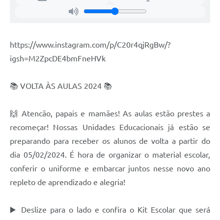
Fala Cidadão
Nota Fiscal Eletrônica - NFSE
https://www.instagram.com/p/C20r4qjRgBw/?
A Prefeitura
igsh=M2ZpcDE4bmFneHVk
SIC
📚 VOLTA ÀS AULAS 2024 📚
Galeria de Fotos
Contratos
🙌 Atencão, papais e mamães! As aulas estão prestes a
Ouvidoria
recomeçar! Nossas Unidades Educacionais já estão se
preparando para receber os alunos de volta a partir do
Audiências Públicas
dia 05/02/2024. É hora de organizar o material escolar,
Arquivos para Download
conferir o uniforme e embarcar juntos nesse novo ano
repleto de aprendizado e alegria!
Carta de Serviços
Turismo
▶️ Deslize para o lado e confira o Kit Escolar que será