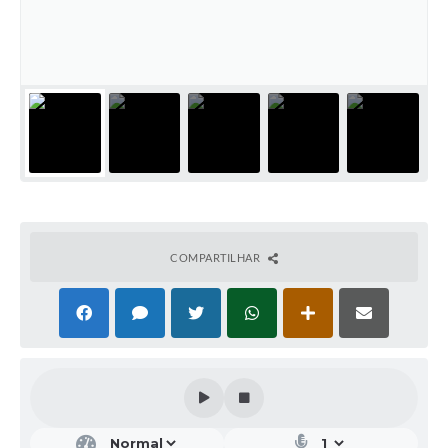
Notícias
Concursos e Processos Seletivos
Diário Oficial
Acesso a Informação (Transparência)
Guia de Serviços
Lei Aldir Blanc
COMPARTILHAR
Arquivos de Transparência
Lei de Acesso a Informação
Editais
Modelos
Órgãos Municipais