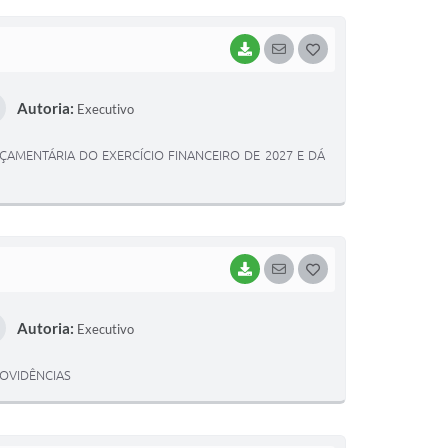
I
BAIXAR
SEGUIR
G
O
Autoria:
Executivo
S
T
RÇAMENTÁRIA DO EXERCÍCIO FINANCEIRO DE 2027 E DÁ
E
I
BAIXAR
SEGUIR
G
O
Autoria:
Executivo
S
T
ROVIDÊNCIAS
E
I