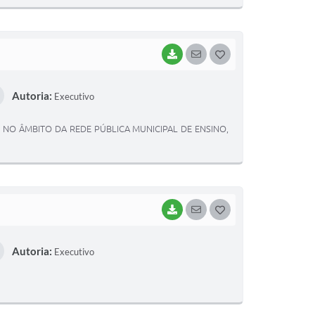
E
I
BAIXAR
SEGUIR
G
O
Autoria:
Executivo
S
T
AL NO ÂMBITO DA REDE PÚBLICA MUNICIPAL DE ENSINO,
E
I
BAIXAR
SEGUIR
G
O
Autoria:
Executivo
S
T
E