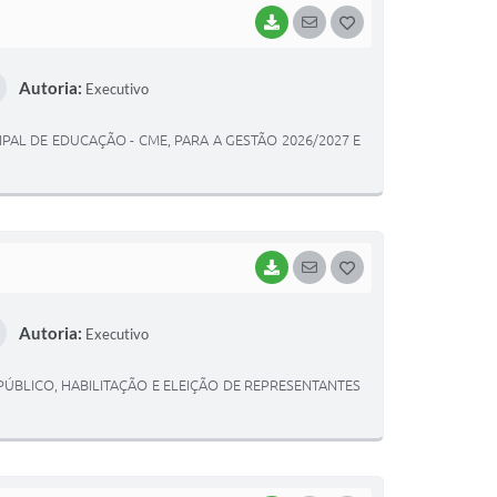
BAIXAR
SEGUIR
G
O
Autoria:
Executivo
S
T
PAL DE EDUCAÇÃO - CME, PARA A GESTÃO 2026/2027 E
E
I
BAIXAR
SEGUIR
G
O
Autoria:
Executivo
S
T
ÚBLICO, HABILITAÇÃO E ELEIÇÃO DE REPRESENTANTES
E
I