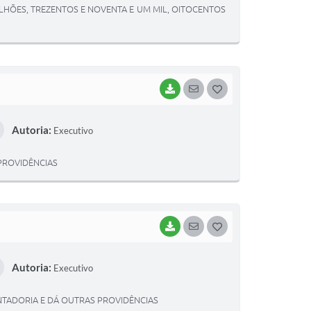
LHÕES, TREZENTOS E NOVENTA E UM MIL, OITOCENTOS
I
BAIXAR
SEGUIR
G
O
Autoria:
Executivo
S
T
 PROVIDÊNCIAS
E
I
BAIXAR
SEGUIR
G
O
Autoria:
Executivo
S
T
ENTADORIA E DÁ OUTRAS PROVIDÊNCIAS