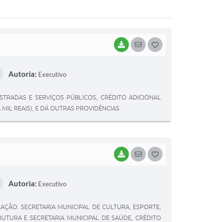
BAIXAR
SEGUIR
G
O
Autoria:
Executivo
S
T
ESTRADAS E SERVIÇOS PÚBLICOS, CRÉDITO ADICIONAL
E
IL REAIS), E DÁ OUTRAS PROVIDÊNCIAS
I
BAIXAR
SEGUIR
G
O
Autoria:
Executivo
S
T
CAÇÃO. SECRETARIA MUNICIPAL DE CULTURA, ESPORTE,
E
RUTURA E SECRETARIA MUNICIPAL DE SAÚDE, CRÉDITO