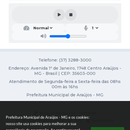
Notícias
Concursos e Processos Seletivos
Diário Oficial
Acesso a Informação (Transparência)
Guia de Serviços
Telefone: (37) 3288-3000
Lei Aldir Blanc
Endereço: Avenida 1º de Janeiro, 1748 Centro Araújos -
MG - Brasil | CEP: 35603-000
Arquivos de Transparência
Atendimento de Segunda-feira a Sexta-feira das 08hs
00m às 16hs
Lei de Acesso a Informação
Prefeitura Municipal de Araújos - MG
Editais
Versão do Sistema:
3.5.3 - 19/06/2026
Modelos
Prefeitura Municipal de Araújos - MG e os cookies:
Portal atualizado em:
06/08/2026 10:46
Dados Abertos
nosso site usa cookies para melhorar a sua
Órgãos Municipais