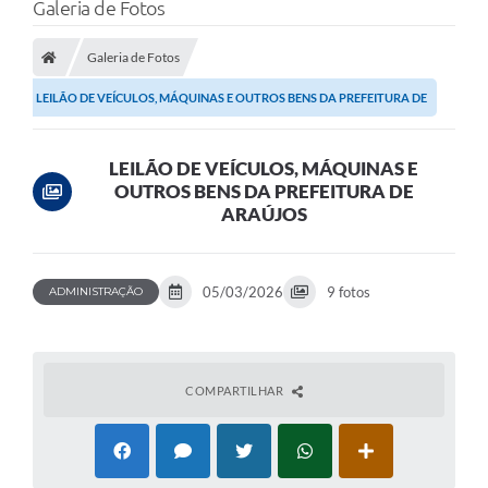
Galeria de Fotos
Processo seletivo
Lei Aldir Blanc 2026
Galeria de Fotos
COMPRA DIRETA
LEILÃO DE VEÍCULOS, MÁQUINAS E OUTROS BENS DA PREFEITURA DE
ARAÚJOS
Araújos
LEILÃO DE VEÍCULOS, MÁQUINAS E
Prefeitura
OUTROS BENS DA PREFEITURA DE
ARAÚJOS
Secretarias
Conselhos
05/03/2026
9 fotos
ADMINISTRAÇÃO
Patrimônio Cultural
Legislação
COMPARTILHAR
E-SIC
Licenças Concedidas
DOC Licenciamento Ambiental