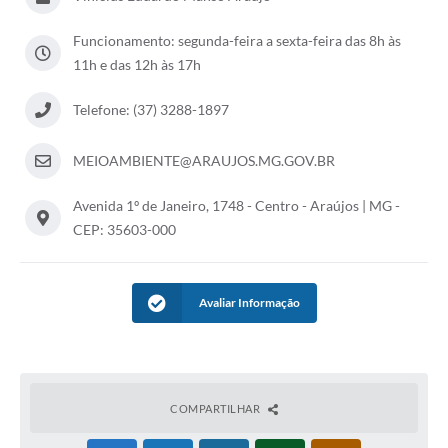
Notícias
Funcionamento: segunda-feira a sexta-feira das 8h às
11h e das 12h às 17h
Concursos e Processos Seletivos
Telefone: (37) 3288-1897
Diário Oficial
Acesso a Informação (Transparência)
MEIOAMBIENTE@ARAUJOS.MG.GOV.BR
Guia de Serviços
Avenida 1º de Janeiro, 1748 - Centro - Araújos | MG -
CEP: 35603-000
Lei Aldir Blanc
Arquivos de Transparência
Avaliar Informação
Lei de Acesso a Informação
Editais
Modelos
COMPARTILHAR
Órgãos Municipais