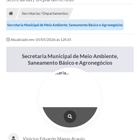
Processo seletivo
Secretarias / Departamentos
Lei Aldir Blanc 2026
Secretaria Municipal de Meio Ambiente, Saneamento Básico e Agronegócios
COMPRA DIRETA
Atualizado em: 05/05/2026 às 12h35
Araújos
Prefeitura
Secretaria Municipal de Meio Ambiente,
Saneamento Básico e Agronegócios
Secretarias
Conselhos
Patrimônio Cultural
Legislação
E-SIC
Licenças Concedidas
Vinicius Eduardo Manso Araujo
DOC Licenciamento Ambiental