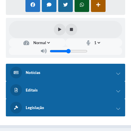
Fala Cidadão
Nota Fiscal Eletrônica - NFSE
A Prefeitura
SIC
Galeria de Fotos
Contratos
Notícias
Ouvidoria
Audiências Públicas
Editais
Arquivos para Download
Legislação
Carta de Serviços
Turismo