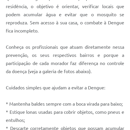
Fala Cidadão
residência, o objetivo é orientar, verificar locais que
podem acumular água e evitar que o mosquito se
Nota Fiscal Eletrônica - NFSE
reproduza. Sem acesso à sua casa, o combate à Dengue
A Prefeitura
fica incompleto.
SIC
Conheça os profissionais que atuam diretamente nessa
Galeria de Fotos
prevenção, os seus respectivos bairros e porque a
Contratos
participação de cada morador faz diferença no controle
da doença (veja a galeria de fotos abaixo).
Ouvidoria
Audiências Públicas
Cuidados simples que ajudam a evitar a Dengue:
Arquivos para Download
* Mantenha baldes sempre com a boca virada para baixo;
Carta de Serviços
* Estique lonas usadas para cobrir objetos, como pneus e
Turismo
entulhos;
* Descarte corretamente objetos que possam acumular