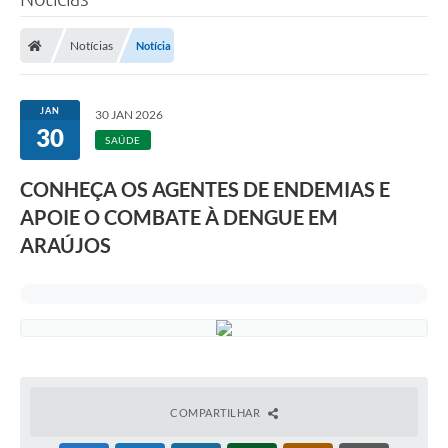
Processo seletivo
Notícias
Notícia
Lei Aldir Blanc 2026
COMPRA DIRETA
JAN
30 JAN 2026
Araújos
30
SAÚDE
Prefeitura
CONHEÇA OS AGENTES DE ENDEMIAS E
Secretarias
APOIE O COMBATE À DENGUE EM
ARAÚJOS
Conselhos
Patrimônio Cultural
Legislação
E-SIC
Licenças Concedidas
COMPARTILHAR
DOC Licenciamento Ambiental