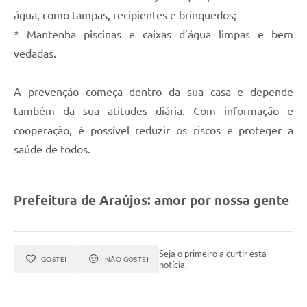
Obras
água, como tampas, recipientes e brinquedos;
Galeria de Vídeos
* Mantenha piscinas e caixas d’água limpas e bem
vedadas.
Projetos
Contas Públicas
A prevenção começa dentro da sua casa e depende
Links
também da sua atitudes diária. Com informação e
cooperação, é possível reduzir os riscos e proteger a
Serviços Online
saúde de todos.
Telefones Úteis
Transparência
Prefeitura de Araújos: amor por nossa gente
Emprega
Enquete
Seja o primeiro a curtir esta
GOSTEI
NÃO GOSTEI
notícia.
Jornal
Agenda