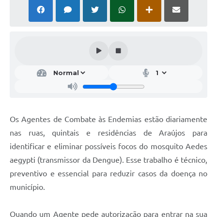
Notícias
Concursos e Processos Seletivos
Diário Oficial
Acesso a Informação (Transparência)
Guia de Serviços
Lei Aldir Blanc
Os Agentes de Combate às Endemias estão diariamente
Arquivos de Transparência
nas ruas, quintais e residências de Araújos para
identificar e eliminar possíveis focos do mosquito Aedes
Lei de Acesso a Informação
aegypti (transmissor da Dengue). Esse trabalho é técnico,
Editais
preventivo e essencial para reduzir casos da doença no
município.
Modelos
Órgãos Municipais
Quando um Agente pede autorização para entrar na sua