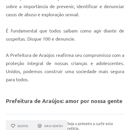
Fala Cidadão
sobre a importância de prevenir, identificar e denunciar
casos de abuso e exploração sexual.
Nota Fiscal Eletrônica - NFSE
A Prefeitura
É fundamental que todos saibam como agir diante de
suspeitas. Disque 100 e denuncie.
SIC
Galeria de Fotos
A Prefeitura de Araújos reafirma seu compromisso com a
Contratos
proteção integral de nossas crianças e adolescentes.
Unidos, podemos construir uma sociedade mais segura
Ouvidoria
para todos.
Audiências Públicas
Arquivos para Download
Prefeitura de Araújos: amor por nossa gente
Carta de Serviços
Turismo
Seja o primeiro a curtir esta
GOSTEI
NÃO GOSTEI
notícia.