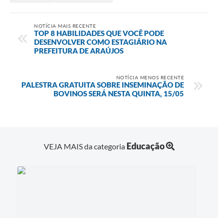
Obras
Galeria de Vídeos
NOTÍCIA MAIS RECENTE
TOP 8 HABILIDADES QUE VOCÊ PODE
Projetos
DESENVOLVER COMO ESTAGIÁRIO NA
PREFEITURA DE ARAÚJOS
Contas Públicas
Links
NOTÍCIA MENOS RECENTE
PALESTRA GRATUITA SOBRE INSEMINAÇÃO DE
BOVINOS SERÁ NESTA QUINTA, 15/05
Serviços Online
Telefones Úteis
Transparência
Educação
VEJA MAIS da categoria
Emprega
Enquete
Jornal
Agenda