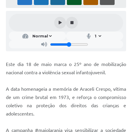
Notícias
Concursos e Processos Seletivos
Diário Oficial
Acesso a Informação (Transparência)
Guia de Serviços
Este dia 18 de maio marca o 25º ano de mobilização
Lei Aldir Blanc
nacional contra a violência sexual infantojuvenil.
Arquivos de Transparência
A data homenageia a memória de Araceli Crespo, vítima
Lei de Acesso a Informação
de um crime brutal em 1973, e reforça o compromisso
Editais
coletivo na proteção dos direitos das crianças e
adolescentes.
Modelos
Órgãos Municipais
A campanha #maiolaranja visa sensibilizar a sociedade