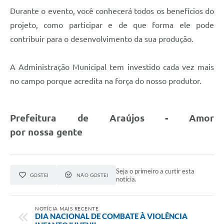
Fala Cidadão
Durante o evento, você conhecerá todos os benefícios do
projeto, como participar e de que forma ele pode
Nota Fiscal Eletrônica - NFSE
contribuir para o desenvolvimento da sua produção.
A Prefeitura
A Administração Municipal tem investido cada vez mais
SIC
no campo porque acredita na força do nosso produtor.
Galeria de Fotos
Contratos
Prefeitura de Araújos - Amor
Ouvidoria
por nossa gente
Audiências Públicas
Arquivos para Download
Seja o primeiro a curtir esta
GOSTEI
NÃO GOSTEI
notícia.
Carta de Serviços
Turismo
NOTÍCIA MAIS RECENTE
DIA NACIONAL DE COMBATE À VIOLÊNCIA