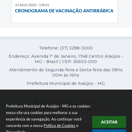
15 AGO 2025 - 15h31
CRONOGRAMA DE VACINAÇÃO ANTIRRÁBICA
Telefone: (37) 3288-3000
Endereço: Avenida 1º de Janeiro, 1748 Centro Araújos -
MG - Brasil | CEP: 35603-000
Atendimento de Segunda-feira a Sexta-feira das 08hs
00m às 16hs
Prefeitura Municipal de Araújos - MG
Versão do Sistema:
3.5.3 - 19/06/2026
Prefeitura Municipal de Araújos - MG e os cookies:
Portal atualizado em:
10/08/2026 13:57
Dados Abertos
nosso site usa cookies para melhorar a sua
experiência de navegação. Ao continuar você
ACEITAR
concorda com a nossa
Política de Cookies
e
Copyright Instar - 2006-2026. Todos os direitos reservados -