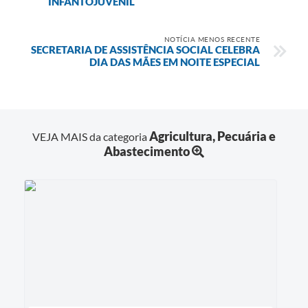
INFANTOJUVENIL
Obras
Galeria de Vídeos
NOTÍCIA MENOS RECENTE
SECRETARIA DE ASSISTÊNCIA SOCIAL CELEBRA
Projetos
DIA DAS MÃES EM NOITE ESPECIAL
Contas Públicas
Links
Agricultura, Pecuária e
VEJA MAIS da categoria
Serviços Online
Abastecimento
Telefones Úteis
Transparência
Emprega
Enquete
Jornal
Agenda