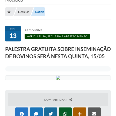
Processo seletivo
Notícias
Notícia
Lei Aldir Blanc 2026
COMPRA DIRETA
MAI
13 MAI 2025
Araújos
13
AGRICULTURA, PECUÁRIA E ABASTECIMENTO
Prefeitura
PALESTRA GRATUITA SOBRE INSEMINAÇÃO
Secretarias
DE BOVINOS SERÁ NESTA QUINTA, 15/05
Conselhos
Patrimônio Cultural
Legislação
E-SIC
COMPARTILHAR
Licenças Concedidas
DOC Licenciamento Ambiental