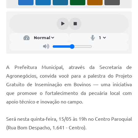
Notícias
Concursos e Processos Seletivos
Diário Oficial
Acesso a Informação (Transparência)
Guia de Serviços
A Prefeitura Municipal, através da Secretaria de
Lei Aldir Blanc
Agronegócios, convida você para a palestra do Projeto
Arquivos de Transparência
Gratuito de Inseminação em Bovinos — uma iniciativa
que promove o fortalecimento da pecuária local com
Lei de Acesso a Informação
apoio técnico e inovação no campo.
Editais
Será nesta quinta-feira, 15/05 às 19h no Centro Paroquial
Modelos
(Rua Bom Despacho, 1.641 - Centro).
Órgãos Municipais