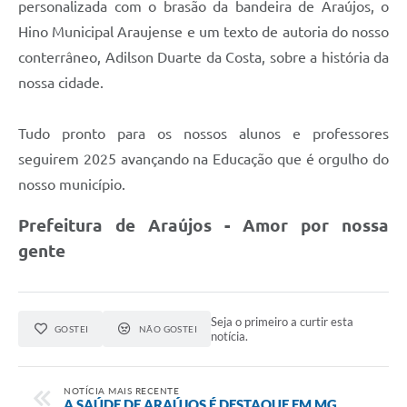
Obras
personalizada com o brasão da bandeira de Araújos, o
Hino Municipal Araujense e um texto de autoria do nosso
Galeria de Vídeos
conterrâneo, Adilson Duarte da Costa, sobre a história da
Projetos
nossa cidade.
Contas Públicas
Tudo pronto para os nossos alunos e professores
Links
seguirem 2025 avançando na Educação que é orgulho do
Serviços Online
nosso município.
Telefones Úteis
Prefeitura de Araújos - Amor por nossa
gente
Transparência
Emprega
Enquete
Seja o primeiro a curtir esta
GOSTEI
NÃO GOSTEI
notícia.
Jornal
NOTÍCIA MAIS RECENTE
Agenda
A SAÚDE DE ARAÚJOS É DESTAQUE EM MG