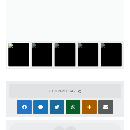
Notícias
Concursos e Processos Seletivos
Diário Oficial
Acesso a Informação (Transparência)
Guia de Serviços
Lei Aldir Blanc
Arquivos de Transparência
Lei de Acesso a Informação
COMPARTILHAR
Editais
Modelos
Órgãos Municipais