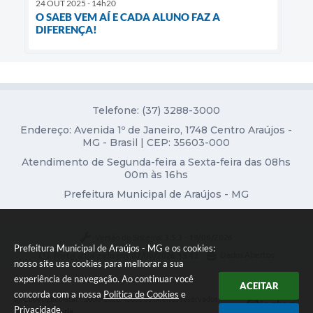
24 OUT 2025 - 14h20
O SAEB VEM AÍ E CADA ALUNO FAZ A
DIFERENÇA!
Telefone: (37) 3288-3000
Endereço: Avenida 1º de Janeiro, 1748 Centro Araújos -
MG - Brasil | CEP: 35603-000
Atendimento de Segunda-feira a Sexta-feira das 08hs
00m às 16hs
Prefeitura Municipal de Araújos - MG
Versão do Sistema:
3.5.3 - 19/06/2026
Prefeitura Municipal de Araújos - MG e os cookies:
Portal atualizado em:
07/08/2026 15:43
Dados Abertos
nosso site usa cookies para melhorar a sua
experiência de navegação. Ao continuar você
ACEITAR
concorda com a nossa
Política de Cookies
e
Copyright Instar - 2006-2026. Todos os direitos reservados -
Privacidade
.
Instar Tecnologia