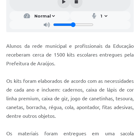
Fala Cidadão
Nota Fiscal Eletrônica - NFSE
A Prefeitura
SIC
Alunos da rede municipal e profissionais da Educação
receberam cerca de 1500 kits escolares entregues pela
Galeria de Fotos
Prefeitura de Araújos.
Contratos
Ouvidoria
Os kits foram elaborados de acordo com as necessidades
de cada ano e incluem: cadernos, caixa de lápis de cor
Audiências Públicas
linha premium, caixa de giz, jogo de canetinhas, tesoura,
Arquivos para Download
canetas, borracha, régua, cola, apontador, fitas adesivas,
dentre outros objetos.
Carta de Serviços
Turismo
Os materiais foram entregues em uma sacola