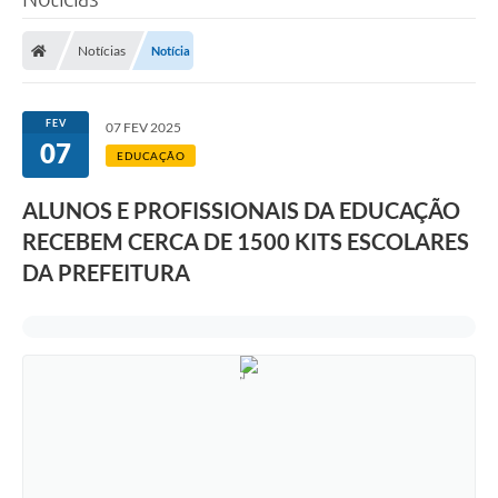
Processo seletivo
Notícias
Notícia
Lei Aldir Blanc 2026
COMPRA DIRETA
FEV
07 FEV 2025
Araújos
07
EDUCAÇÃO
Prefeitura
ALUNOS E PROFISSIONAIS DA EDUCAÇÃO
Secretarias
RECEBEM CERCA DE 1500 KITS ESCOLARES
DA PREFEITURA
Conselhos
Patrimônio Cultural
Legislação
E-SIC
Licenças Concedidas
DOC Licenciamento Ambiental