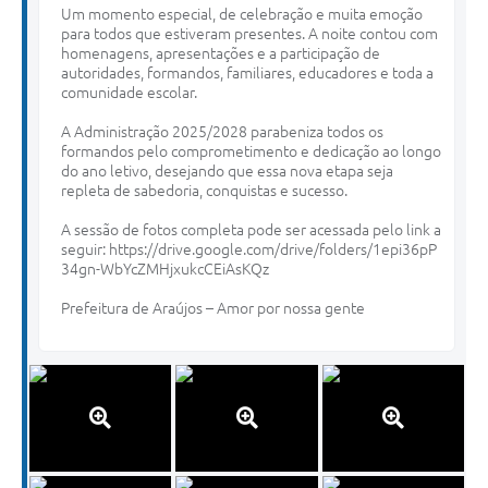
Um momento especial, de celebração e muita emoção
Diário Oficial
para todos que estiveram presentes. A noite contou com
homenagens, apresentações e a participação de
Contato
autoridades, formandos, familiares, educadores e toda a
comunidade escolar.
A Administração 2025/2028 parabeniza todos os
formandos pelo comprometimento e dedicação ao longo
do ano letivo, desejando que essa nova etapa seja
repleta de sabedoria, conquistas e sucesso.
A sessão de fotos completa pode ser acessada pelo link a
seguir:
https://drive.google.com/drive/folders/1epi36pP
34gn-WbYcZMHjxukcCEiAsKQz
Prefeitura de Araújos – Amor por nossa gente