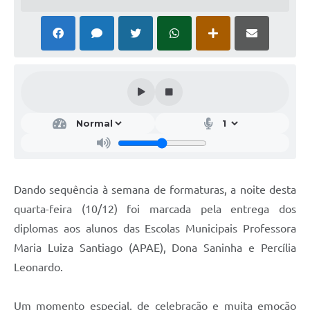
Notícias
Concursos e Processos Seletivos
Diário Oficial
Acesso a Informação (Transparência)
Guia de Serviços
Lei Aldir Blanc
Arquivos de Transparência
Dando sequência à semana de formaturas, a noite desta
quarta-feira (10/12) foi marcada pela entrega dos
Lei de Acesso a Informação
diplomas aos alunos das Escolas Municipais Professora
Editais
Maria Luiza Santiago (APAE), Dona Saninha e Percília
Leonardo.
Modelos
Órgãos Municipais
Um momento especial, de celebração e muita emoção