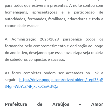
Fala Cidadão
para todos que estiveram presentes. A noite contou com
homenagens, apresentações e a participação de
Nota Fiscal Eletrônica - NFSE
autoridades, formandos, familiares, educadores e toda a
A Prefeitura
comunidade escolar.
SIC
A Administração 2025/2028 parabeniza todos os
Galeria de Fotos
formandos pelo comprometimento e dedicação ao longo
Contratos
do ano letivo, desejando que essa nova etapa seja repleta
de sabedoria, conquistas e sucesso.
Ouvidoria
Audiências Públicas
As fotos completas podem ser acessadas no link a
seguir:
https://drive.google.com/drive/folders/1epi36pP
Arquivos para Download
34gn-WbYcZMHjxukcCEiAsKQz
Carta de Serviços
Turismo
Prefeitura de Araújos – Amor