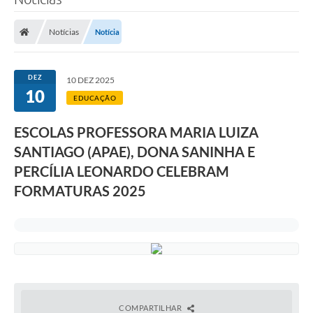
Processo seletivo
Notícias
Notícia
Lei Aldir Blanc 2026
COMPRA DIRETA
DEZ
10 DEZ 2025
Araújos
10
EDUCAÇÃO
Prefeitura
ESCOLAS PROFESSORA MARIA LUIZA
Secretarias
SANTIAGO (APAE), DONA SANINHA E
PERCÍLIA LEONARDO CELEBRAM
Conselhos
FORMATURAS 2025
Patrimônio Cultural
Legislação
E-SIC
Licenças Concedidas
COMPARTILHAR
DOC Licenciamento Ambiental