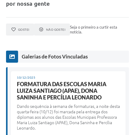
Obras
por nossa gente
Galeria de Vídeos
Projetos
Seja o primeiro a curtir esta
GOSTEI
NÃO GOSTEI
notícia.
Contas Públicas
Links
Galerias de Fotos Vinculadas
Serviços Online
Telefones Úteis
10/12/2025
FORMATURA DAS ESCOLAS MARIA
Transparência
LUIZA SANTIAGO (APAE), DONA
Emprega
SANINHA E PERCÍLIA LEONARDO
Dando sequência à semana de formaturas, a noite desta
Enquete
quarta-feira (10/12) foi marcada pela entrega dos
diplomas aos alunos das Escolas Municipais Professora
Jornal
Maria Luiza Santiago (APAE), Dona Saninha e Percília
Leonardo.
Agenda