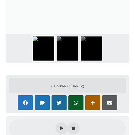
Notícias
Concursos e Processos Seletivos
Diário Oficial
Acesso a Informação (Transparência)
Guia de Serviços
Lei Aldir Blanc
Arquivos de Transparência
COMPARTILHAR
Lei de Acesso a Informação
Editais
Modelos
Órgãos Municipais