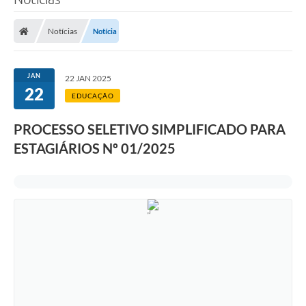
Processo seletivo
Notícias
Notícia
Lei Aldir Blanc 2026
COMPRA DIRETA
JAN
22 JAN 2025
Araújos
22
EDUCAÇÃO
Prefeitura
PROCESSO SELETIVO SIMPLIFICADO PARA
Secretarias
ESTAGIÁRIOS Nº 01/2025
Conselhos
Patrimônio Cultural
Legislação
E-SIC
Licenças Concedidas
DOC Licenciamento Ambiental