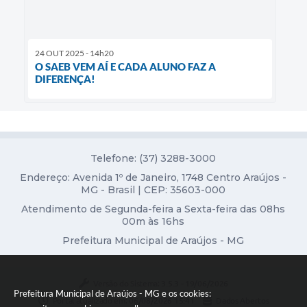
24 OUT 2025 - 14h20
O SAEB VEM AÍ E CADA ALUNO FAZ A
DIFERENÇA!
Telefone: (37) 3288-3000
Endereço: Avenida 1º de Janeiro, 1748 Centro Araújos -
MG - Brasil | CEP: 35603-000
Atendimento de Segunda-feira a Sexta-feira das 08hs
00m às 16hs
Prefeitura Municipal de Araújos - MG
Versão do Sistema:
3.5.3 - 19/06/2026
Prefeitura Municipal de Araújos - MG e os cookies:
Portal atualizado em:
06/08/2026 15:41
Dados Abertos