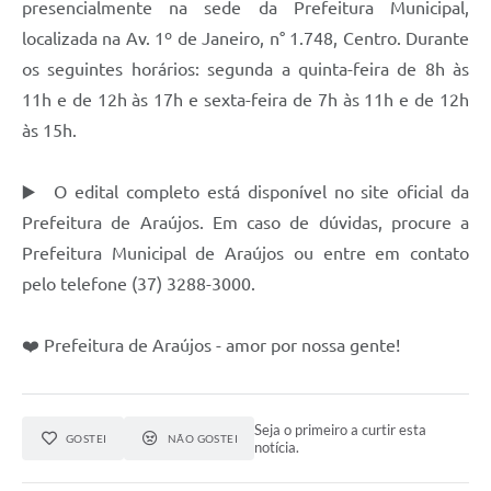
Obras
presencialmente na sede da Prefeitura Municipal,
localizada na Av. 1º de Janeiro, n° 1.748, Centro. Durante
Galeria de Vídeos
os seguintes horários: segunda a quinta-feira de 8h às
Projetos
11h e de 12h às 17h e sexta-feira de 7h às 11h e de 12h
às 15h.
Contas Públicas
Links
▶️ O edital completo está disponível no site oficial da
Serviços Online
Prefeitura de Araújos. Em caso de dúvidas, procure a
Prefeitura Municipal de Araújos ou entre em contato
Telefones Úteis
pelo telefone (37) 3288-3000.
Transparência
❤️ Prefeitura de Araújos - amor por nossa gente!
Emprega
Enquete
Seja o primeiro a curtir esta
Jornal
GOSTEI
NÃO GOSTEI
notícia.
Agenda