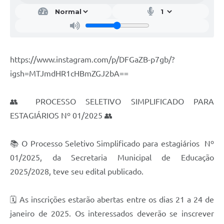
Fala Cidadão
Nota Fiscal Eletrônica - NFSE
A Prefeitura
https://www.instagram.com/p/DFGaZB-p7gb/?
SIC
igsh=MTJmdHR1cHBmZGJ2bA==
Galeria de Fotos
👥 PROCESSO SELETIVO SIMPLIFICADO PARA
Contratos
ESTAGIÁRIOS Nº 01/2025 👥
Ouvidoria
📚 O Processo Seletivo Simplificado para estagiários Nº
Audiências Públicas
01/2025, da Secretaria Municipal de Educação
Arquivos para Download
2025/2028, teve seu edital publicado.
Carta de Serviços
🗓️ As inscrições estarão abertas entre os dias 21 a 24 de
Turismo
janeiro de 2025. Os interessados deverão se inscrever