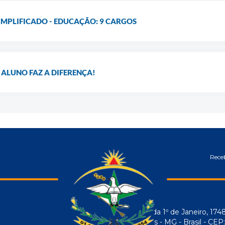
IMPLIFICADO - EDUCAÇÃO: 9 CARGOS
A ALUNO FAZ A DIFERENÇA!
Receb
Avenida 1º de Janeiro, 174
Araújos - MG - Brasil - CE