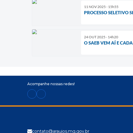
11 NOV 2025 - 15h55
PROCESSO SELETIVO S
24 OUT 2025 - 14h20
O SAEB VEM AÍ E CAD
Acompanhe nossas redes!
contato@araujos.mg.gov.br