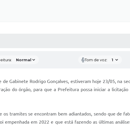
 MÍDIAS
RECEBA NOTÍCIAS
eitura:
Tom de voz:
fe de Gabinete Rodrigo Gonçalves, estiveram hoje 23/05, na s
ração do órgão, para que a Prefeitura possa iniciar a licitaç
 os tramites se encontram bem adiantados, sendo que de fat
foi empenhada em 2022 e que está fazendo as últimas análises p