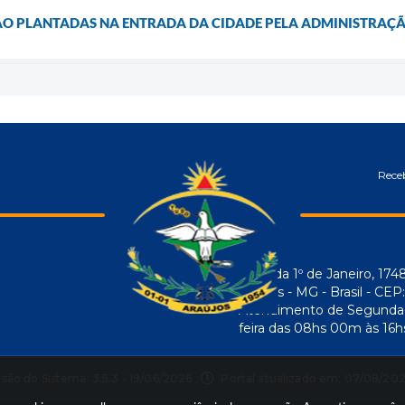
ÃO PLANTADAS NA ENTRADA DA CIDADE PELA ADMINISTRAÇ
Receb
Avenida 1º de Janeiro, 174
Araújos - MG - Brasil - CE
Atendimento de Segunda-f
feira das 08hs 00m às 16h
rsão do Sistema:
3.5.3 - 19/06/2026
Portal atualizado em:
07/08/202