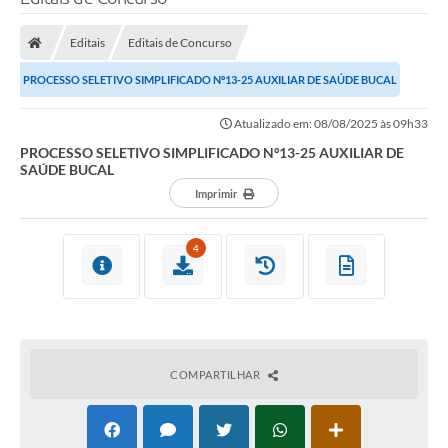
Processo seletivo
Editais
Editais de Concurso
Lei Aldir Blanc 2026
PROCESSO SELETIVO SIMPLIFICADO Nº13-25 AUXILIAR DE SAÚDE BUCAL
COMPRA DIRETA
Atualizado em: 08/08/2025 às 09h33
Araújos
PROCESSO SELETIVO SIMPLIFICADO Nº13-25 AUXILIAR DE
SAÚDE BUCAL
Prefeitura
Imprimir
Secretarias
Conselhos
4
Patrimônio Cultural
Legislação
E-SIC
COMPARTILHAR
Licenças Concedidas
DOC Licenciamento Ambiental