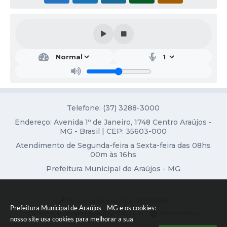
Notícias
Concursos e Processos Seletivos
Diário Oficial
Acesso a Informação (Transparência)
Guia de Serviços
Telefone: (37) 3288-3000
Lei Aldir Blanc
Endereço: Avenida 1º de Janeiro, 1748 Centro Araújos -
MG - Brasil | CEP: 35603-000
Arquivos de Transparência
Atendimento de Segunda-feira a Sexta-feira das 08hs
00m às 16hs
Lei de Acesso a Informação
Prefeitura Municipal de Araújos - MG
Editais
Modelos
Versão do Sistema:
3.5.3 - 19/06/2026
Prefeitura Municipal de Araújos - MG e os cookies:
Portal atualizado em:
06/08/2026 15:41
Dados Abertos
Órgãos Municipais
nosso site usa cookies para melhorar a sua