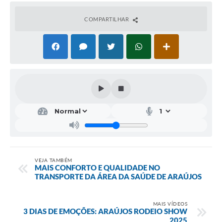
Fala Cidadão
COMPARTILHAR
Nota Fiscal Eletrônica - NFSE
A Prefeitura
SIC
Galeria de Fotos
Contratos
Ouvidoria
Audiências Públicas
VEJA TAMBÉM
Arquivos para Download
MAIS CONFORTO E QUALIDADE NO
TRANSPORTE DA ÁREA DA SAÚDE DE ARAÚJOS
Carta de Serviços
Turismo
MAIS VÍDEOS
3 DIAS DE EMOÇÕES: ARAÚJOS RODEIO SHOW
2025