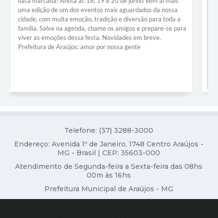
marcaram as comemorações dos 72 anos de Araújos e a
tradicional Festa de São Sebastião. Na sexta-feira, PH
Diário Oficial
Sanfoneiro & amigos, além de Duda Paiva, subiram ao palco
e animaram o público. No sábado, foi a vez de Pedro Goulart
Contato
e da dupla Mayke e Rodrigo, encerrando a programação com
muita música e alegria. A Praça da Matriz se transformou em
ponto de encontro de famílias, amigos e visitantes,
reafirmando o espírito festivo do nosso...
Telefone: (37) 3288-3000
Endereço: Avenida 1º de Janeiro, 1748 Centro Araújos -
MG - Brasil | CEP: 35603-000
Atendimento de Segunda-feira a Sexta-feira das 08hs
00m às 16hs
Prefeitura Municipal de Araújos - MG