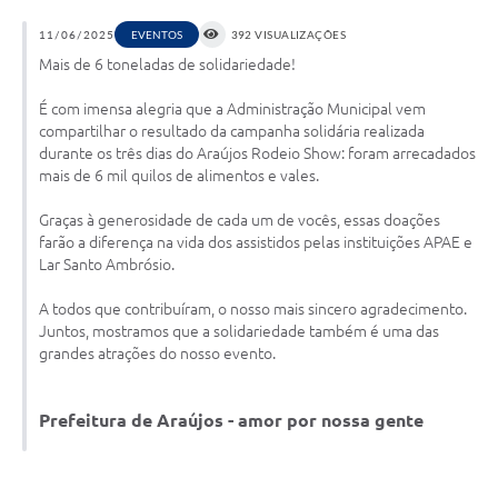
11/06/2025
EVENTOS
392 VISUALIZAÇÕES
Notícias
Mais de 6 toneladas de solidariedade!
Concursos e Processos Seletivos
É com imensa alegria que a Administração Municipal vem
Diário Oficial
compartilhar o resultado da campanha solidária realizada
durante os três dias do Araújos Rodeio Show: foram arrecadados
Acesso a Informação (Transparência)
mais de 6 mil quilos de alimentos e vales.
Guia de Serviços
Graças à generosidade de cada um de vocês, essas doações
farão a diferença na vida dos assistidos pelas instituições APAE e
Lei Aldir Blanc
Lar Santo Ambrósio.
Arquivos de Transparência
A todos que contribuíram, o nosso mais sincero agradecimento.
Juntos, mostramos que a solidariedade também é uma das
Lei de Acesso a Informação
grandes atrações do nosso evento.
Editais
Prefeitura de Araújos - amor por nossa gente
Modelos
Órgãos Municipais