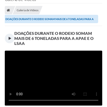
Processo seletivo
Galeria de Vídeos
Lei Aldir Blanc 2026
DOAÇÕES DURANTE O RODEIO SOMAM MAIS DE 6 TONELADAS PARA A
COMPRA DIRETA
APAE E O LSAA
Araújos
DOAÇÕES DURANTE O RODEIO SOMAM
MAIS DE 6 TONELADAS PARA A APAE E O
Prefeitura
LSAA
Secretarias
Conselhos
Patrimônio Cultural
Legislação
E-SIC
Licenças Concedidas
DOC Licenciamento Ambiental