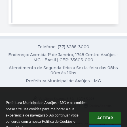
Diário Oficial
Contato
Telefone: (37) 3288-3000
Endereço: Avenida 1º de Janeiro, 1748 Centro Araújos -
MG - Brasil | CEP: 35603-000
Atendimento de Segunda-feira a Sexta-feira das 08hs
00m às 16hs
Prefeitura Municipal de Araújos - MG
Versão do Sistema:
3.5.3 - 19/06/2026
Prefeitura Municipal de Araújos - MG e os cookies:
Portal atualizado em:
06/08/2026 15:41
Dados Abertos
nosso site usa cookies para melhorar a sua
experiência de navegação. Ao continuar você
ACEITAR
concorda com a nossa
Política de Cookies
e
Copyright Instar - 2006-2026. Todos os direitos reservados -