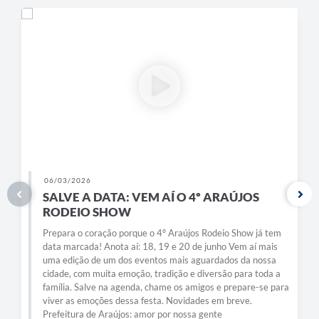
Obras
Galeria de Vídeos
Projetos
Contas Públicas
Links
Serviços Online
Telefones Úteis
06/03/2026
SALVE A DATA: VEM AÍ O 4º ARAÚJOS
Transparência
RODEIO SHOW
Emprega
Prepara o coração porque o 4º Araújos Rodeio Show já tem
data marcada! Anota aí: 18, 19 e 20 de junho Vem aí mais
Enquete
uma edição de um dos eventos mais aguardados da nossa
cidade, com muita emoção, tradição e diversão para toda a
Jornal
família. Salve na agenda, chame os amigos e prepare-se para
viver as emoções dessa festa. Novidades em breve.
Agenda
Prefeitura de Araújos: amor por nossa gente