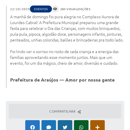
12/10/2025
EVENTOS
284 VISUALIZAÇÕES
Notícias
A manhã de domingo foi pura alegria no Complexo Aurora de
Concursos e Processos Seletivos
Lourdes Cabral! A Prefeitura Municipal preparou uma grande
festa para celebrar o Dia das Crianças, com muitos brinquedos,
Diário Oficial
pula-pula, pipoca, algodão doce, personagens infantis, pinturas,
penteados, unhas coloridas, balões e brincadeiras pra todo lado.
Acesso a Informação (Transparência)
Foi lindo ver o sorriso no rosto de cada criança e a energia das
Guia de Serviços
famílias aproveitando esse momento juntos. Mais que um
evento, foi um dia mágico, cheio de amor, diversão e cuidado.
Lei Aldir Blanc
Arquivos de Transparência
Prefeitura de Araújos — Amor por nossa gente
Lei de Acesso a Informação
Editais
COMPARTILHAR
Modelos
Órgãos Municipais