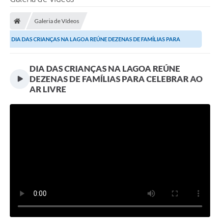
Processo seletivo
Galeria de Vídeos
Lei Aldir Blanc 2026
DIA DAS CRIANÇAS NA LAGOA REÚNE DEZENAS DE FAMÍLIAS PARA
COMPRA DIRETA
CELEBRAR AO AR...
Araújos
DIA DAS CRIANÇAS NA LAGOA REÚNE
DEZENAS DE FAMÍLIAS PARA CELEBRAR AO
Prefeitura
AR LIVRE
Secretarias
Conselhos
Patrimônio Cultural
Legislação
E-SIC
Licenças Concedidas
DOC Licenciamento Ambiental