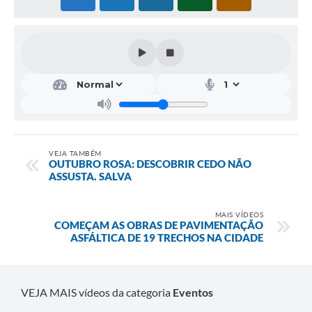
Fala Cidadão
Nota Fiscal Eletrônica - NFSE
A Prefeitura
SIC
Galeria de Fotos
Contratos
VEJA TAMBÉM
OUTUBRO ROSA: DESCOBRIR CEDO NÃO
ASSUSTA. SALVA
Ouvidoria
Audiências Públicas
MAIS VÍDEOS
COMEÇAM AS OBRAS DE PAVIMENTAÇÃO
Arquivos para Download
ASFÁLTICA DE 19 TRECHOS NA CIDADE
Carta de Serviços
Turismo
VEJA MAIS vídeos da categoria
Eventos