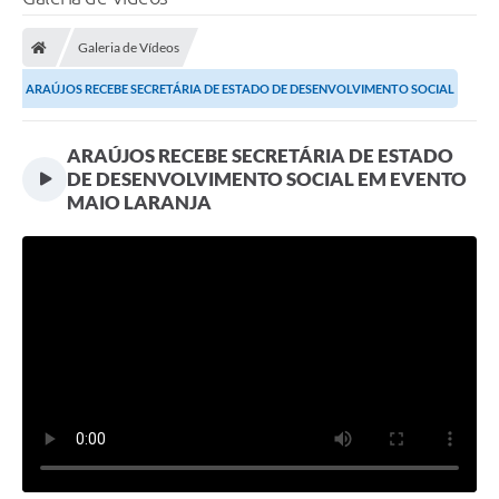
Processo seletivo
Galeria de Vídeos
Lei Aldir Blanc 2026
ARAÚJOS RECEBE SECRETÁRIA DE ESTADO DE DESENVOLVIMENTO SOCIAL
COMPRA DIRETA
EM EVENTO MAIO...
Araújos
ARAÚJOS RECEBE SECRETÁRIA DE ESTADO
DE DESENVOLVIMENTO SOCIAL EM EVENTO
Prefeitura
MAIO LARANJA
Secretarias
Conselhos
Patrimônio Cultural
Legislação
E-SIC
Licenças Concedidas
DOC Licenciamento Ambiental