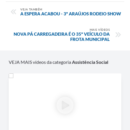
Obras
VEJA TAMBÉM
Galeria de Vídeos
A ESPERA ACABOU - 3º ARAÚJOS RODEIO SHOW
Projetos
MAIS VÍDEOS
NOVA PÁ CARREGADEIRA É O 35º VEÍCULO DA
Contas Públicas
FROTA MUNICIPAL
Links
Serviços Online
VEJA MAIS vídeos da categoria
Assistência Social
Telefones Úteis
Transparência
Emprega
Enquete
Jornal
Agenda