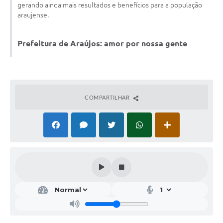
gerando ainda mais resultados e benefícios para a população
Fala Cidadão
araujense.
Nota Fiscal Eletrônica - NFSE
Prefeitura de Araújos: amor por nossa gente
A Prefeitura
SIC
Galeria de Fotos
COMPARTILHAR
Contratos
Ouvidoria
Audiências Públicas
Arquivos para Download
Carta de Serviços
Turismo