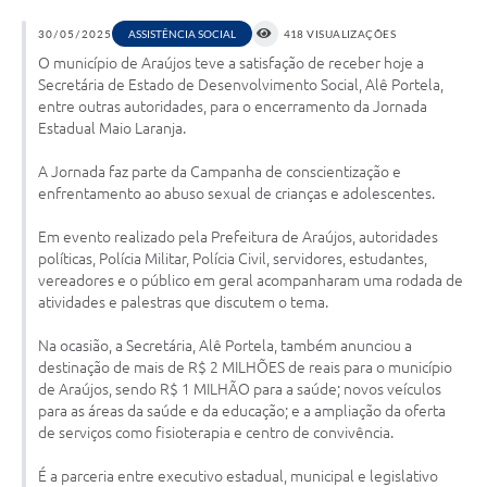
30/05/2025
ASSISTÊNCIA SOCIAL
418 VISUALIZAÇÕES
Notícias
O município de Araújos teve a satisfação de receber hoje a
Concursos e Processos Seletivos
Secretária de Estado de Desenvolvimento Social, Alê Portela,
entre outras autoridades, para o encerramento da Jornada
Diário Oficial
Estadual Maio Laranja.
Acesso a Informação (Transparência)
A Jornada faz parte da Campanha de conscientização e
enfrentamento ao abuso sexual de crianças e adolescentes.
Guia de Serviços
Em evento realizado pela Prefeitura de Araújos, autoridades
Lei Aldir Blanc
políticas, Polícia Militar, Polícia Civil, servidores, estudantes,
vereadores e o público em geral acompanharam uma rodada de
Arquivos de Transparência
atividades e palestras que discutem o tema.
Lei de Acesso a Informação
Na ocasião, a Secretária, Alê Portela, também anunciou a
destinação de mais de R$ 2 MILHÕES de reais para o município
Editais
de Araújos, sendo R$ 1 MILHÃO para a saúde; novos veículos
para as áreas da saúde e da educação; e a ampliação da oferta
Modelos
de serviços como fisioterapia e centro de convivência.
Órgãos Municipais
É a parceria entre executivo estadual, municipal e legislativo