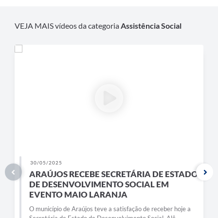
Obras
Galeria de Vídeos
VEJA MAIS vídeos da categoria
Assistência Social
Projetos
Contas Públicas
Links
Serviços Online
Telefones Úteis
Transparência
Emprega
30/05/2025
Enquete
ARAÚJOS RECEBE SECRETÁRIA DE ESTADO
DE DESENVOLVIMENTO SOCIAL EM
Jornal
EVENTO MAIO LARANJA
O município de Araújos teve a satisfação de receber hoje a
Agenda
Secretária de Estado de Desenvolvimento Social, Alê