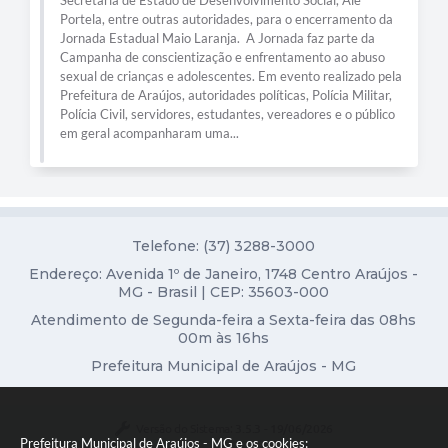
Portela, entre outras autoridades, para o encerramento da
Diário Oficial
Jornada Estadual Maio Laranja. A Jornada faz parte da
Campanha de conscientização e enfrentamento ao abuso
Contato
sexual de crianças e adolescentes. Em evento realizado pela
Prefeitura de Araújos, autoridades políticas, Polícia Militar,
Polícia Civil, servidores, estudantes, vereadores e o público
em geral acompanharam uma...
Telefone: (37) 3288-3000
Endereço: Avenida 1º de Janeiro, 1748 Centro Araújos -
MG - Brasil | CEP: 35603-000
Atendimento de Segunda-feira a Sexta-feira das 08hs
00m às 16hs
Prefeitura Municipal de Araújos - MG
Versão do Sistema:
3.5.3 - 19/06/2026
Prefeitura Municipal de Araújos - MG e os cookies: