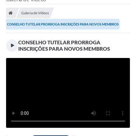
Processo seletivo
Galeria de Vídeos
Lei Aldir Blanc 2026
CONSELHO TUTELAR PRORROGA INSCRIÇÕES PARA NOVOS MEMBROS
COMPRA DIRETA
Araújos
CONSELHO TUTELAR PRORROGA
INSCRIÇÕES PARA NOVOS MEMBROS
Prefeitura
Secretarias
Conselhos
Patrimônio Cultural
Legislação
E-SIC
Licenças Concedidas
DOC Licenciamento Ambiental