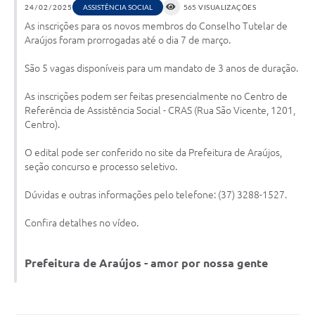
24/02/2025
ASSISTÊNCIA SOCIAL
565 VISUALIZAÇÕES
As inscrições para os novos membros do Conselho Tutelar de
Notícias
Araújos foram prorrogadas até o dia 7 de março.
Concursos e Processos Seletivos
São 5 vagas disponíveis para um mandato de 3 anos de duração.
Diário Oficial
As inscrições podem ser feitas presencialmente no Centro de
Acesso a Informação (Transparência)
Referência de Assistência Social - CRAS (Rua São Vicente, 1201,
Centro).
Guia de Serviços
O edital pode ser conferido no site da Prefeitura de Araújos,
Lei Aldir Blanc
seção concurso e processo seletivo.
Arquivos de Transparência
Dúvidas e outras informações pelo telefone: (37) 3288-1527.
Lei de Acesso a Informação
​Confira detalhes no vídeo.
Editais
Prefeitura de Araújos - amor por nossa gente
Modelos
Órgãos Municipais