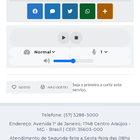
Notícias
Concursos e Processos Seletivos
Diário Oficial
Acesso a Informação (Transparência)
Guia de Serviços
Lei Aldir Blanc
Seja o primeiro a curtir este
Arquivos de Transparência
GOSTEI
NÃO GOSTEI
serviço.
Lei de Acesso a Informação
Editais
Telefone: (37) 3288-3000
Modelos
Endereço: Avenida 1º de Janeiro, 1748 Centro Araújos -
MG - Brasil | CEP: 35603-000
Órgãos Municipais
Atendimento de Segunda-feira a Sexta-feira das 08hs