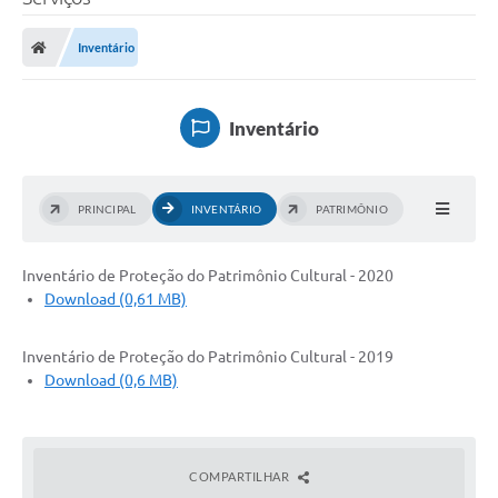
Processo seletivo
Inventário
Lei Aldir Blanc 2026
COMPRA DIRETA
Inventário
Araújos
Prefeitura
PRINCIPAL
INVENTÁRIO
PATRIMÔNIO
Secretarias
Inventário de Proteção do Patrimônio Cultural - 2020
Conselhos
Download (0,61 MB)
Patrimônio Cultural
Inventário de Proteção do Patrimônio Cultural - 2019
Legislação
Download (0,6 MB)
E-SIC
Licenças Concedidas
COMPARTILHAR
DOC Licenciamento Ambiental