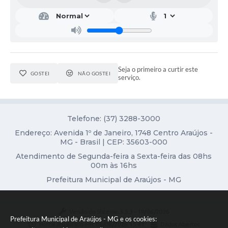
Notícias
Concursos e Processos Seletivos
Diário Oficial
Seja o primeiro a curtir este
GOSTEI
NÃO GOSTEI
serviço.
Acesso a Informação (Transparência)
Guia de Serviços
Telefone: (37) 3288-3000
Lei Aldir Blanc
Endereço: Avenida 1º de Janeiro, 1748 Centro Araújos -
Arquivos de Transparência
MG - Brasil | CEP: 35603-000
Atendimento de Segunda-feira a Sexta-feira das 08hs
Lei de Acesso a Informação
00m às 16hs
Editais
Prefeitura Municipal de Araújos - MG
Modelos
Versão do Sistema:
3.5.3 - 19/06/2026
Prefeitura Municipal de Araújos - MG e os cookies:
Órgãos Municipais
Portal atualizado em:
06/08/2026 15:41
Dados Abertos