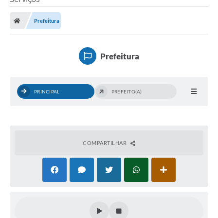
Processo seletivo
Prefeitura
Lei Aldir Blanc 2026
COMPRA DIRETA
Prefeitura
Araújos
Prefeitura
PRINCIPAL
PREFEITO(A)
Secretarias
Conselhos
Patrimônio Cultural
COMPARTILHAR
Legislação
E-SIC
Licenças Concedidas
DOC Licenciamento Ambiental