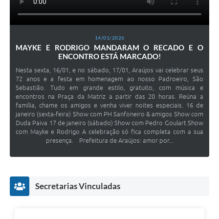
Diário Oficial
Contato
14/01/2026
MAYKE E RODRIGO MANDARAM O RECADO E O
ENCONTRO ESTÁ MARCADO!
Nesta sexta, 16/01, e no sábado, 17/01, Araújos vai celebrar seus
72 anos e a festa em homenagem ao nosso Padroeiro, São
Sebastião. Tudo em grande estilo, gratuito, com música e
encontros na Praça da Matriz a partir das 20 horas. Reúna a
família, chame os amigos e venha viver noites especiais. 16 de
janeiro (sexta-feira) Show com PH Sanfoneiro & amigos Show com
Duda Paiva 17 de janeiro (sábado) Show com Pedro Goulart Show
com Mayke e Rodrigo A celebração só fica completa com a sua
presença. Prefeitura de Araújos: amor por...
Secretarias Vinculadas