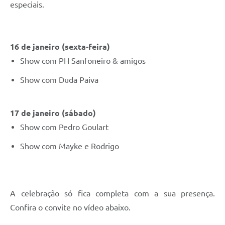
especiais.
Fala Cidadão
Nota Fiscal Eletrônica - NFSE
16 de janeiro (sexta-feira)
A Prefeitura
Show com PH Sanfoneiro & amigos
SIC
Show com Duda Paiva
Galeria de Fotos
Contratos
17 de janeiro (sábado)
Show com Pedro Goulart
Ouvidoria
Show com Mayke e Rodrigo
Audiências Públicas
Arquivos para Download
Carta de Serviços
A celebração só fica completa com a sua presença.
Turismo
Confira o convite no vídeo abaixo.