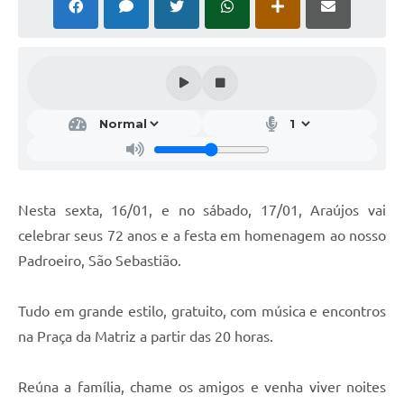
Notícias
Concursos e Processos Seletivos
Diário Oficial
Acesso a Informação (Transparência)
Guia de Serviços
Nesta sexta, 16/01, e no sábado, 17/01, Araújos vai
Lei Aldir Blanc
celebrar seus 72 anos e a festa em homenagem ao nosso
Arquivos de Transparência
Padroeiro, São Sebastião.
Lei de Acesso a Informação
Tudo em grande estilo, gratuito, com música e encontros
Editais
na Praça da Matriz a partir das 20 horas.
Modelos
Reúna a família, chame os amigos e venha viver noites
Órgãos Municipais