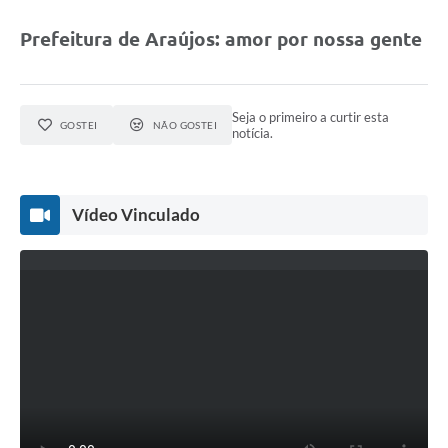
Obras
Prefeitura de Araújos: amor por nossa gente
Galeria de Vídeos
Projetos
Seja o primeiro a curtir esta
Contas Públicas
GOSTEI
NÃO GOSTEI
notícia.
Links
Serviços Online
Vídeo Vinculado
Telefones Úteis
Transparência
Emprega
Enquete
Jornal
Agenda