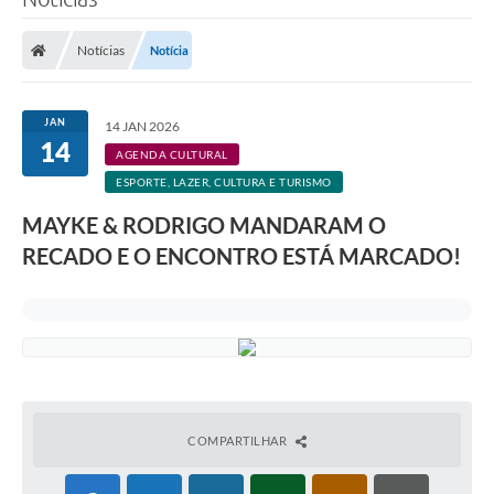
Processo seletivo
Notícias
Notícia
Lei Aldir Blanc 2026
COMPRA DIRETA
JAN
14 JAN 2026
Araújos
14
AGENDA CULTURAL
ESPORTE, LAZER, CULTURA E TURISMO
Prefeitura
MAYKE & RODRIGO MANDARAM O
Secretarias
RECADO E O ENCONTRO ESTÁ MARCADO!
Conselhos
Patrimônio Cultural
Legislação
E-SIC
COMPARTILHAR
Licenças Concedidas
DOC Licenciamento Ambiental