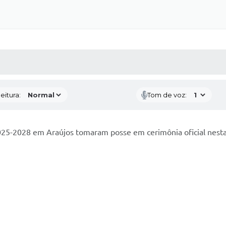
 MÍDIAS
RECEBA NOTÍCIAS
eitura:
Tom de voz:
2025-2028 em Araújos tomaram posse em cerimônia oficial nesta 