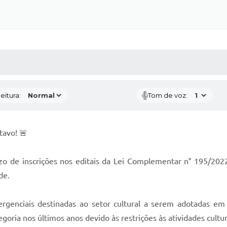
 MÍDIAS
RECEBA NOTÍCIAS
eitura:
Tom de voz:
tavo! 🚨
zo de inscrições nos editais da Lei Complementar n° 195/2022
de.
genciais destinadas ao setor cultural a serem adotadas em 
oria nos últimos anos devido às restrições às atividades cultur