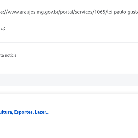
tps://www.araujos.mg.gov.br/portal/servicos/1065/lei-paulo-gust
 🌱
ta notícia.
ltura, Esportes, Lazer...