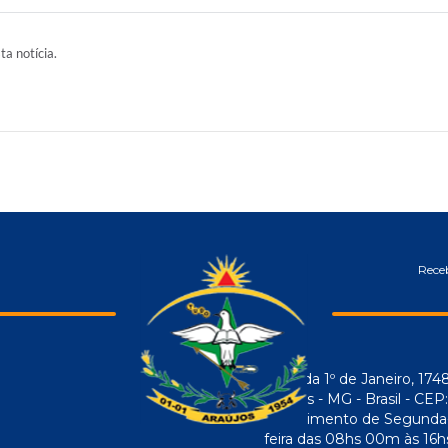
ta notícia.
Receb
Avenida 1º de Janeiro, 174
Araújos - MG - Brasil - CE
Atendimento de Segunda-f
feira das 08hs 00m às 16h