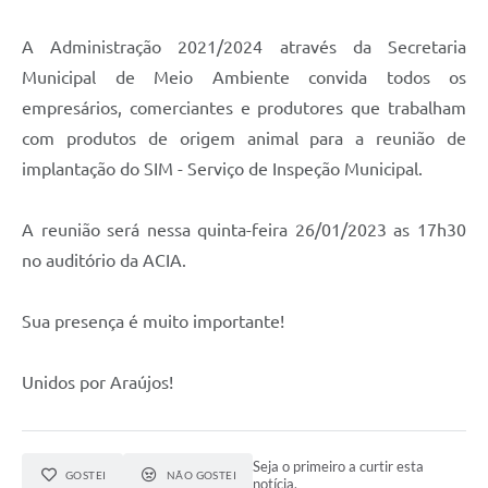
Notícias
A Administração 2021/2024 através da Secretaria
Municipal de Meio Ambiente convida todos os
Concursos e Processos Seletivos
empresários, comerciantes e produtores que trabalham
Diário Oficial
com produtos de origem animal para a reunião de
implantação do SIM - Serviço de Inspeção Municipal.
Acesso a Informação (Transparência)
Guia de Serviços
A reunião será nessa quinta-feira 26/01/2023 as 17h30
Lei Aldir Blanc
no auditório da ACIA.
Arquivos de Transparência
Sua presença é muito importante!
Lei de Acesso a Informação
Unidos por Araújos!
Editais
Modelos
Seja o primeiro a curtir esta
Órgãos Municipais
GOSTEI
NÃO GOSTEI
notícia.