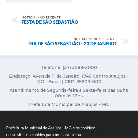
Fala Cidadão
NOTÍCIA MAIS RECENTE
Nota Fiscal Eletrônica - NFSE
FESTA DE SÃO SEBASTIÃO
A Prefeitura
NOTÍCIA MENOS RECENTE
SIC
DIA DE SÃO SEBASTIÃO - 20 DE JANEIRO
Galeria de Fotos
Contratos
Telefone: (37) 3288-3000
Endereço: Avenida 1º de Janeiro, 1748 Centro Araújos -
Ouvidoria
MG - Brasil | CEP: 35603-000
Atendimento de Segunda-feira a Sexta-feira das 08hs
Audiências Públicas
00m às 16hs
Arquivos para Download
Prefeitura Municipal de Araújos - MG
Carta de Serviços
Versão do Sistema:
3.5.3 - 19/06/2026
Turismo
Prefeitura Municipal de Araújos - MG e os cookies:
Portal atualizado em:
06/08/2026 15:41
Dados Abertos
nosso site usa cookies para melhorar a sua