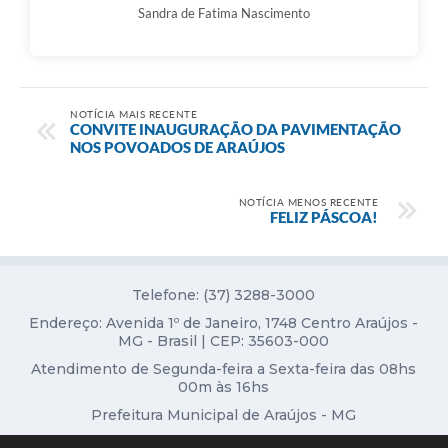
Obras
Sandra de Fatima Nascimento
Galeria de Vídeos
Projetos
NOTÍCIA MAIS RECENTE
Contas Públicas
CONVITE INAUGURAÇÃO DA PAVIMENTAÇÃO
NOS POVOADOS DE ARAÚJOS
Links
Serviços Online
NOTÍCIA MENOS RECENTE
FELIZ PÁSCOA!
Telefones Úteis
Transparência
Telefone: (37) 3288-3000
Emprega
Endereço: Avenida 1º de Janeiro, 1748 Centro Araújos -
MG - Brasil | CEP: 35603-000
Enquete
Atendimento de Segunda-feira a Sexta-feira das 08hs
00m às 16hs
Jornal
Prefeitura Municipal de Araújos - MG
Agenda