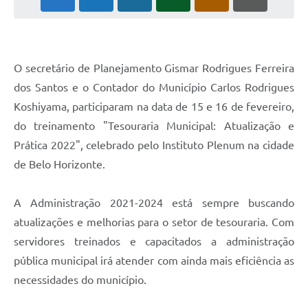
Notícias
Concursos e Processos Seletivos
O secretário de Planejamento Gismar Rodrigues Ferreira
Diário Oficial
dos Santos e o Contador do Município Carlos Rodrigues
Koshiyama, participaram na data de 15 e 16 de fevereiro,
Acesso a Informação (Transparência)
do treinamento "Tesouraria Municipal: Atualização e
Guia de Serviços
Prática 2022", celebrado pelo Instituto Plenum na cidade
Lei Aldir Blanc
de Belo Horizonte.
Arquivos de Transparência
A Administração 2021-2024 está sempre buscando
Lei de Acesso a Informação
atualizações e melhorias para o setor de tesouraria. Com
servidores treinados e capacitados a administração
Editais
pública municipal irá atender com ainda mais eficiência as
Modelos
necessidades do município.
Órgãos Municipais