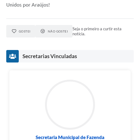
Unidos por Araújos!
Fala Cidadão
Nota Fiscal Eletrônica - NFSE
Seja o primeiro a curtir esta
A Prefeitura
GOSTEI
NÃO GOSTEI
notícia.
SIC
Secretarias Vinculadas
Galeria de Fotos
Contratos
Ouvidoria
Audiências Públicas
Arquivos para Download
Carta de Serviços
Turismo
Secretaria Municipal de Fazenda