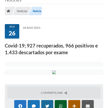
Processo seletivo
Notícias
Notícia
Lei Aldir Blanc 2026
COMPRA DIRETA
AGO
26 AGO 2021
Araújos
26
Prefeitura
Covid-19; 927 recuperados, 966 positivos e
Secretarias
1.433 descartados por exame
Conselhos
Patrimônio Cultural
Legislação
E-SIC
COMPARTILHAR
Licenças Concedidas
DOC Licenciamento Ambiental