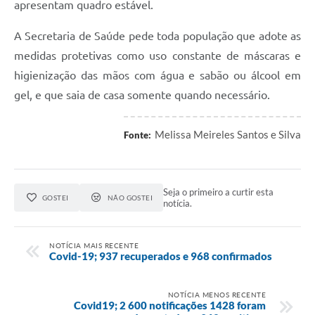
apresentam quadro estável.
Fala Cidadão
A Secretaria de Saúde pede toda população que adote as
Nota Fiscal Eletrônica - NFSE
medidas protetivas como uso constante de máscaras e
A Prefeitura
higienização das mãos com água e sabão ou álcool em
gel, e que saia de casa somente quando necessário.
SIC
Galeria de Fotos
Melissa Meireles Santos e Silva
Fonte:
Contratos
Ouvidoria
Seja o primeiro a curtir esta
GOSTEI
NÃO GOSTEI
notícia.
Audiências Públicas
Arquivos para Download
NOTÍCIA MAIS RECENTE
Covid-19; 937 recuperados e 968 confirmados
Carta de Serviços
Turismo
NOTÍCIA MENOS RECENTE
Covid19; 2 600 notificações 1428 foram