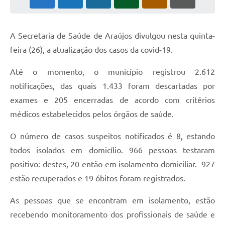
Notícias
A Secretaria de Saúde de Araújos divulgou nesta quinta-
Concursos e Processos Seletivos
feira (26), a atualização dos casos da covid-19.
Diário Oficial
Até o momento, o município registrou 2.612
Acesso a Informação (Transparência)
notificações, das quais 1.433 foram descartadas por
Guia de Serviços
exames e 205 encerradas de acordo com critérios
médicos estabelecidos pelos órgãos de saúde.
Lei Aldir Blanc
O número de casos suspeitos notificados é 8, estando
Arquivos de Transparência
todos isolados em domicílio. 966 pessoas testaram
Lei de Acesso a Informação
positivo: destes, 20 então em isolamento domiciliar. 927
Editais
estão recuperados e 19 óbitos foram registrados.
Modelos
As pessoas que se encontram em isolamento, estão
recebendo monitoramento dos profissionais de saúde e
Órgãos Municipais