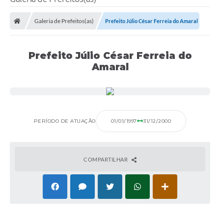
Processo seletivo
Galeria de Prefeitos(as)
Prefeito Júlio César Ferreia do Amaral
Lei Aldir Blanc 2026
COMPRA DIRETA
Prefeito Júlio César Ferreia do
Araújos
Amaral
Prefeitura
Secretarias
PERÍODO DE ATUAÇÃO
01/01/1997
31/12/2000
Conselhos
Patrimônio Cultural
COMPARTILHAR
Legislação
E-SIC
Licenças Concedidas
DOC Licenciamento Ambiental