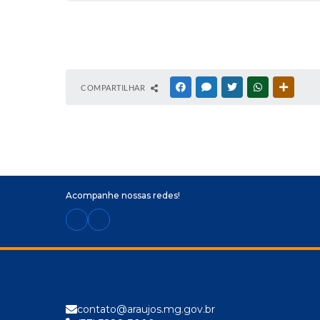
COMPARTILHAR
FACEBOOK
MESSENGER
TWITTER
WHATSAPP
OUTRAS
Acompanhe nossas redes!
contato@araujos.mg.gov.br