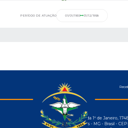
PERÍODO DE ATUAÇÃO
01/01/1955
31/12/1958
 MÍDIAS
Receb
Avenida 1º de Janeiro, 174
Araújos - MG - Brasil - CE