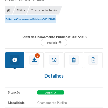
Processo seletivo
Editais
Chamamento Público
Lei Aldir Blanc 2026
Edital de Chamamento Público nº 001/2018
COMPRA DIRETA
Araújos
Edital de Chamamento Público nº 001/2018
Prefeitura
Imprimir
Secretarias
6
Conselhos
Patrimônio Cultural
Detalhes
Legislação
E-SIC
Situação
ABERTO
Licenças Concedidas
Modalidade
Chamamento Público
DOC Licenciamento Ambiental