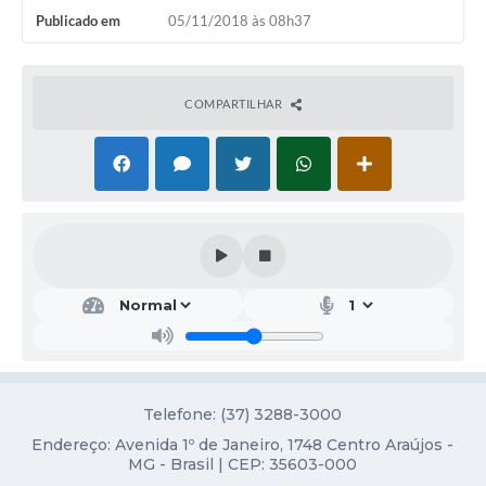
Publicado em
05/11/2018 às 08h37
Notícias
Concursos e Processos Seletivos
COMPARTILHAR
Diário Oficial
Acesso a Informação (Transparência)
Guia de Serviços
Lei Aldir Blanc
Arquivos de Transparência
Lei de Acesso a Informação
Editais
Telefone: (37) 3288-3000
Modelos
Endereço: Avenida 1º de Janeiro, 1748 Centro Araújos -
MG - Brasil | CEP: 35603-000
Órgãos Municipais