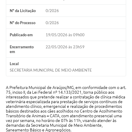
Nº da Licitação
0/2026
Notícias
Concursos e Processos Seletivos
Nº do Processo
0/2026
Diário Oficial
Publicado em
19/05/2026 às 09h00
Acesso a Informação (Transparência)
Encerramento
22/05/2026 às 23h59
em
Guia de Serviços
Local
Lei Aldir Blanc
SECRETARIA MUNICIPAL DE MEIO AMBIENTE
Arquivos de Transparência
A Prefeitura Municipal de Araújos/MG, em conformidade com o art.
Lei de Acesso a Informação
75, inciso II, da Lei Federal nº 14.133/2021, torna público aos
interessados que pretende realizar a contratação de clínica médica
veterinária especializada para prestação de serviços contínuos de
Editais
atendimento clínico, emergencial e realização de procedimentos
básicos destinados aos cães acolhidos no Centro de Acolhimento
Modelos
Transitório de Animais
–
CATA, com atendimento presencial uma
vez por semana, no horário de 07h às 11h, visando atender às
demandas da Secretaria Municipal de Meio Ambiente,
Órgãos Municipais
Saneamento Básico e Agronegócios.