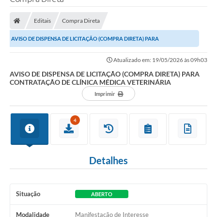
Processo seletivo
Editais
Compra Direta
Lei Aldir Blanc 2026
AVISO DE DISPENSA DE LICITAÇÃO (COMPRA DIRETA) PARA
COMPRA DIRETA
CONTRATAÇÃO DE CLÍNICA MÉDICA VETERINÁRIA
Atualizado em: 19/05/2026 às 09h03
Araújos
AVISO DE DISPENSA DE LICITAÇÃO (COMPRA DIRETA) PARA
CONTRATAÇÃO DE CLÍNICA MÉDICA VETERINÁRIA
Prefeitura
Imprimir
Secretarias
Conselhos
4
Patrimônio Cultural
Detalhes
Legislação
E-SIC
Situação
ABERTO
Licenças Concedidas
Modalidade
Manifestação de Interesse
DOC Licenciamento Ambiental