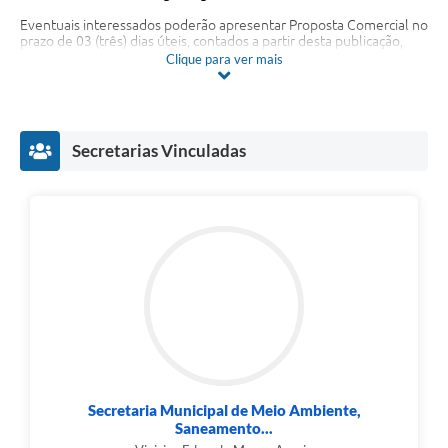
Fala Cidadão
Eventuais interessados poderão apresentar Proposta Comercial no
prazo de 03 (três) dias úteis, contados a partir desta publicação,
oportunidade em que a Administração selecionará a proposta mais
Clique para ver mais
Nota Fiscal Eletrônica - NFSE
vantajosa, observados os critérios estabelecidos no Documento de
Formalização de Demanda – DFD.
A Prefeitura
Limite para apresentação da Proposta Comercial: 22 de maio de
2026, até às 23h59min
.
SIC
Secretarias Vinculadas
Galeria de Fotos
Contratos
Ouvidoria
Audiências Públicas
Arquivos para Download
Carta de Serviços
Secretaria Municipal de Meio Ambiente,
Turismo
Saneamento...