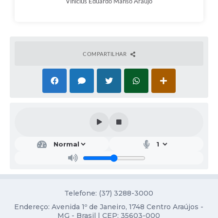
Vinicius Eduardo Manso Araujo
Obras
Galeria de Vídeos
Projetos
COMPARTILHAR
Contas Públicas
Links
Serviços Online
Telefones Úteis
Transparência
Emprega
Enquete
Jornal
Telefone: (37) 3288-3000
Endereço: Avenida 1º de Janeiro, 1748 Centro Araújos -
Agenda
MG - Brasil | CEP: 35603-000