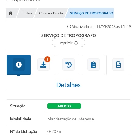
Processo seletivo
Editais
Compra Direta
SERVIÇO DE TROPOGRAFO
Lei Aldir Blanc 2026
Atualizado em: 11/05/2026 às 15h19
COMPRA DIRETA
SERVIÇO DE TROPOGRAFO
Araújos
Imprimir
Prefeitura
3
Secretarias
Conselhos
Detalhes
Patrimônio Cultural
Legislação
Situação
ABERTO
E-SIC
Modalidade
Manifestação de Interesse
Licenças Concedidas
Nº da Licitação
0/2026
DOC Licenciamento Ambiental