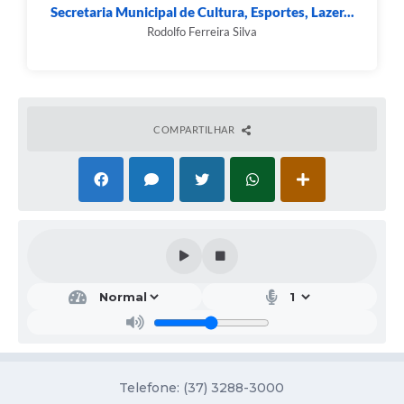
Secretaria Municipal de Cultura, Esportes, Lazer...
Fala Cidadão
Rodolfo Ferreira Silva
Nota Fiscal Eletrônica - NFSE
A Prefeitura
SIC
COMPARTILHAR
Galeria de Fotos
Contratos
Ouvidoria
Audiências Públicas
Arquivos para Download
Carta de Serviços
Turismo
Telefone: (37) 3288-3000