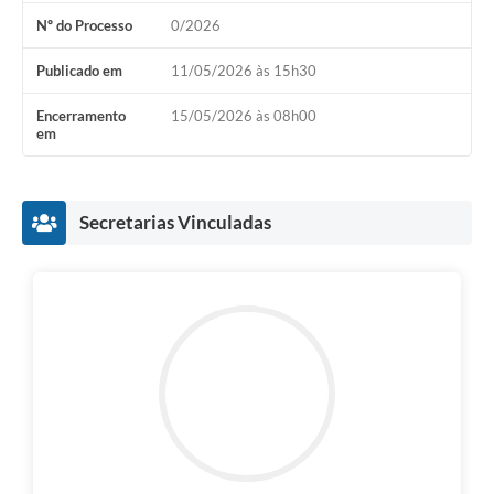
Nº do Processo
0/2026
Notícias
Publicado em
11/05/2026 às 15h30
Concursos e Processos Seletivos
Encerramento
15/05/2026 às 08h00
Diário Oficial
em
Acesso a Informação (Transparência)
Guia de Serviços
Secretarias Vinculadas
Lei Aldir Blanc
Arquivos de Transparência
Lei de Acesso a Informação
Editais
Modelos
Órgãos Municipais