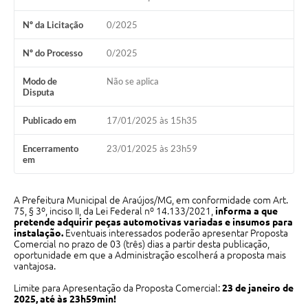
Nº da Licitação
0/2025
Notícias
Concursos e Processos Seletivos
Nº do Processo
0/2025
Diário Oficial
Modo de
Não se aplica
Disputa
Acesso a Informação (Transparência)
Publicado em
17/01/2025 às 15h35
Guia de Serviços
Encerramento
23/01/2025 às 23h59
em
Lei Aldir Blanc
Arquivos de Transparência
A Prefeitura Municipal de Araújos/MG, em conformidade com Art.
75, § 3º, inciso II, da Lei Federal nº 14.133/2021,
informa a que
Lei de Acesso a Informação
pretende adquirir peças automotivas variadas e insumos para
instalação.
Eventuais interessados poderão apresentar Proposta
Editais
Comercial no prazo de 03 (três) dias a partir desta publicação,
oportunidade em que a Administração escolherá a proposta mais
vantajosa.
Modelos
Limite para Apresentação da Proposta Comercial:
23 de janeiro de
Órgãos Municipais
2025, até às 23h59min!