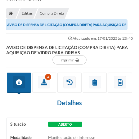
Processo seletivo
Editais
Compra Direta
Lei Aldir Blanc 2026
AVISO DE DISPENSA DE LICITAÇÃO (COMPRA DIRETA) PARA AQUISIÇÃO DE
COMPRA DIRETA
VIDRO PARA-BRISAS
Atualizado em: 17/01/2025 às 15h40
Araújos
AVISO DE DISPENSA DE LICITAÇÃO (COMPRA DIRETA) PARA
AQUISIÇÃO DE VIDRO PARA-BRISAS
Prefeitura
Imprimir
Secretarias
Conselhos
4
Patrimônio Cultural
Detalhes
Legislação
E-SIC
Situação
ABERTO
Licenças Concedidas
Modalidade
Manifestação de Interesse
DOC Licenciamento Ambiental