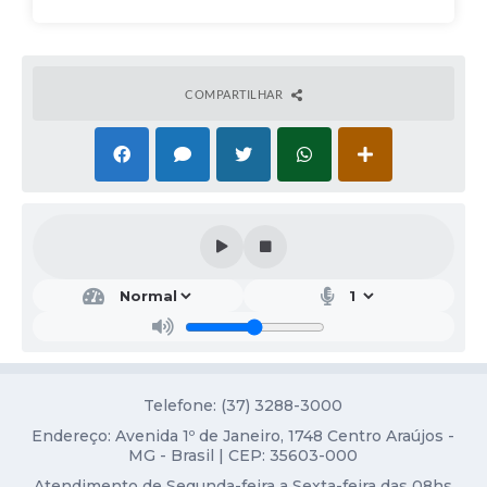
Obras
Galeria de Vídeos
Projetos
COMPARTILHAR
Contas Públicas
Links
Serviços Online
Telefones Úteis
Transparência
Emprega
Enquete
Telefone: (37) 3288-3000
Jornal
Endereço: Avenida 1º de Janeiro, 1748 Centro Araújos -
MG - Brasil | CEP: 35603-000
Agenda
Atendimento de Segunda-feira a Sexta-feira das 08hs