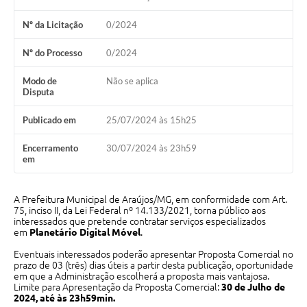
Nº da Licitação
0/2024
Notícias
Concursos e Processos Seletivos
Nº do Processo
0/2024
Diário Oficial
Modo de
Não se aplica
Disputa
Acesso a Informação (Transparência)
Publicado em
25/07/2024 às 15h25
Guia de Serviços
Encerramento
30/07/2024 às 23h59
em
Lei Aldir Blanc
Arquivos de Transparência
A Prefeitura Municipal de Araújos/MG, em conformidade com Art.
75, inciso II, da Lei Federal nº 14.133/2021, torna público aos
Lei de Acesso a Informação
interessados que pretende contratar serviços especializados
em
Planetário Digital Móvel
.
Editais
Eventuais interessados poderão apresentar Proposta Comercial no
prazo de 03 (três) dias úteis a partir desta publicação, oportunidade
Modelos
em que a Administração escolherá a proposta mais vantajosa.
Limite para Apresentação da Proposta Comercial:
30 de Julho de
Órgãos Municipais
2024, até às 23h59min.