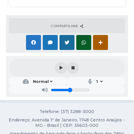
Obras
Galeria de Vídeos
Projetos
COMPARTILHAR
Contas Públicas
Links
Serviços Online
Telefones Úteis
Transparência
Emprega
Enquete
Telefone: (37) 3288-3000
Jornal
Endereço: Avenida 1º de Janeiro, 1748 Centro Araújos -
MG - Brasil | CEP: 35603-000
Agenda
Atendimento de Segunda-feira a Sexta-feira das 08hs