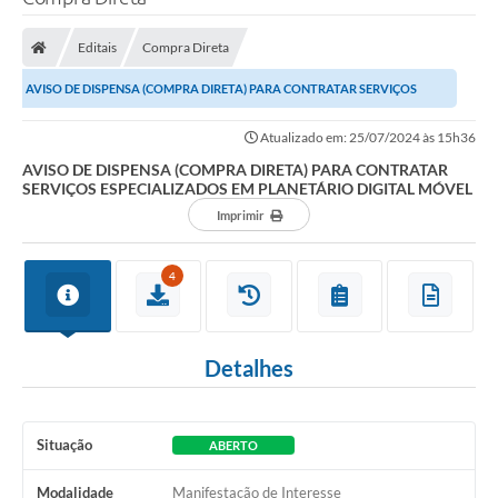
Processo seletivo
Editais
Compra Direta
Lei Aldir Blanc 2026
AVISO DE DISPENSA (COMPRA DIRETA) PARA CONTRATAR SERVIÇOS
COMPRA DIRETA
ESPECIALIZADOS EM PLANETÁRIO DIGITAL MÓVEL
Atualizado em: 25/07/2024 às 15h36
Araújos
AVISO DE DISPENSA (COMPRA DIRETA) PARA CONTRATAR
SERVIÇOS ESPECIALIZADOS EM PLANETÁRIO DIGITAL MÓVEL
Prefeitura
Imprimir
Secretarias
Conselhos
4
Patrimônio Cultural
Detalhes
Legislação
E-SIC
Situação
ABERTO
Licenças Concedidas
Modalidade
Manifestação de Interesse
DOC Licenciamento Ambiental