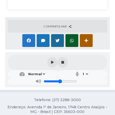
Obras
Galeria de Vídeos
Projetos
COMPARTILHAR
Contas Públicas
Links
Serviços Online
Telefones Úteis
Transparência
Emprega
Enquete
Telefone: (37) 3288-3000
Jornal
Endereço: Avenida 1º de Janeiro, 1748 Centro Araújos -
Agenda
MG - Brasil | CEP: 35603-000