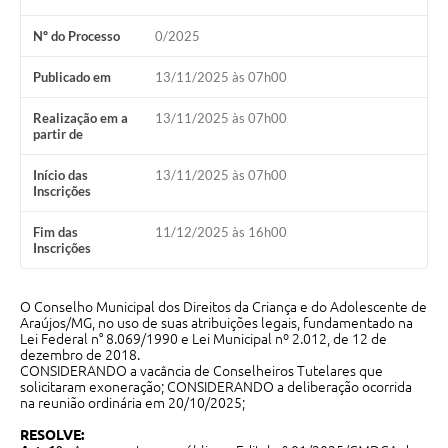
Nº do Processo
0/2025
Notícias
Concursos e Processos Seletivos
Publicado em
13/11/2025 às 07h00
Diário Oficial
Realização em a
13/11/2025 às 07h00
partir de
Acesso a Informação (Transparência)
Início das
13/11/2025 às 07h00
Inscrições
Guia de Serviços
Fim das
11/12/2025 às 16h00
Lei Aldir Blanc
Inscrições
Arquivos de Transparência
O Conselho Municipal dos Direitos da Criança e do Adolescente de
Lei de Acesso a Informação
Araújos/MG, no uso de suas atribuições legais, fundamentado na
Lei Federal n° 8.069/1990 e Lei Municipal nº 2.012, de 12 de
Editais
dezembro de 2018.
CONSIDERANDO a vacância de Conselheiros Tutelares que
solicitaram exoneração; CONSIDERANDO a deliberação ocorrida
Modelos
na reunião ordinária em 20/10/2025;
Órgãos Municipais
RESOLVE: