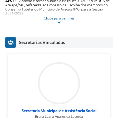
Art. 1º -
Aprovar e tornar público o Edital nº 01/2025/CMDCA de
Araújos/MG, referente ao Processo de Escolha dos membros do
Fala Cidadão
Conselho Tutelar do Município de Araujos/MG, para a Gestão
2026/2028.
Nota Fiscal Eletrônica - NFSE
Art. 2º
- Revogam-se as disposições em contrário, esta Resolução
Clique para ver mais
entra em vigor na data de sua publicação.
A Prefeitura
SIC
Secretarias Vinculadas
Galeria de Fotos
Contratos
Ouvidoria
Audiências Públicas
Arquivos para Download
Carta de Serviços
Turismo
Secretaria Municipal de Assistência Social
Bruna Luana Aparecida Lacerda