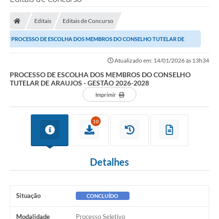
Processo seletivo
Editais
Editais de Concurso
Lei Aldir Blanc 2026
PROCESSO DE ESCOLHA DOS MEMBROS DO CONSELHO TUTELAR DE
COMPRA DIRETA
ARAUJOS - GESTÃO 2026-2028
Atualizado em: 14/01/2026 às 13h34
Araújos
PROCESSO DE ESCOLHA DOS MEMBROS DO CONSELHO
TUTELAR DE ARAUJOS - GESTÃO 2026-2028
Prefeitura
Imprimir
Secretarias
Conselhos
10
Patrimônio Cultural
Detalhes
Legislação
E-SIC
Situação
CONCLUÍDO
Licenças Concedidas
Modalidade
Processo Seletivo
DOC Licenciamento Ambiental